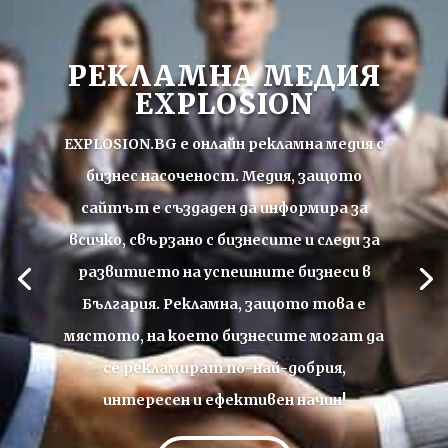
РЕКЛАМНА МЕДИЯ
EXPLOSION
EXPLOSION.BG е онлайн рекламна медия с
бизнес насоченост. Медия, защото
сайтът е създаден да информира за
всичко, свързано с бизнесите
и следи за
развитието на успешните бизнеси в
България
. Рекламна, защото това е
мястото, на което бизнесите могат да
се рекламират по-най-добрия,
интересен и ефективен начин!