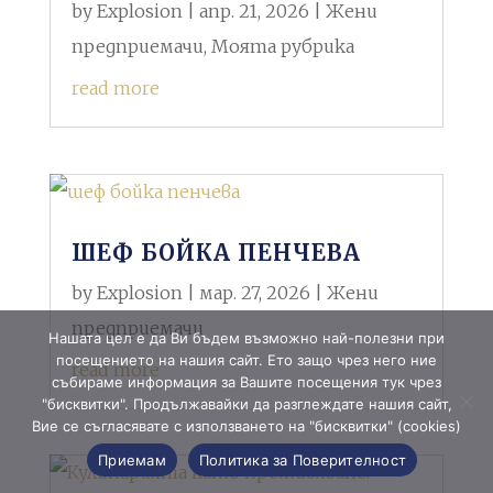
by
Explosion
|
апр. 21, 2026
|
Жени
предприемачи
,
Моята рубрика
read more
ШЕФ БОЙКА ПЕНЧЕВА
by
Explosion
|
мар. 27, 2026
|
Жени
предприемачи
Нашата цел е да Ви бъдем възможно най-полезни при
посещението на нашия сайт. Ето защо чрез него ние
read more
събираме информация за Вашите посещения тук чрез
"бисквитки". Продължавайки да разглеждате нашия сайт,
Вие се съгласявате с използването на "бисквитки" (cookies)
Приемам
Политика за Поверителност