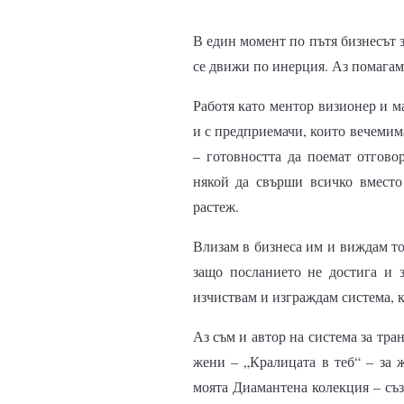
В един момент по пътя бизнесът з
се движи по инерция. Аз помагам д
Работя като ментор визионер и ма
и с предприемачи, които вечемима
– готовността да поемат отговор
някой да свърши всичко вместо 
растеж.
Влизам в бизнеса им и виждам тов
защо посланието не достига и 
изчиствам и изграждам система, к
Аз съм и автор на система за тра
жени – „Кралицата в теб“ – за ж
моята Диамантена колекция – съз