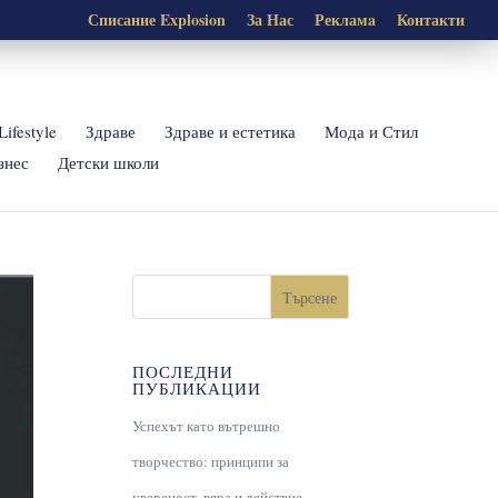
Списание Explosion
За Нас
Рекламa
Контакти
Lifestyle
Здраве
Здраве и естетика
Мода и Стил
знес
Детски школи
Търсене
ПОСЛЕДНИ
ПУБЛИКАЦИИ
Успехът като вътрешно
творчество: принципи за
увереност, вяра и действие