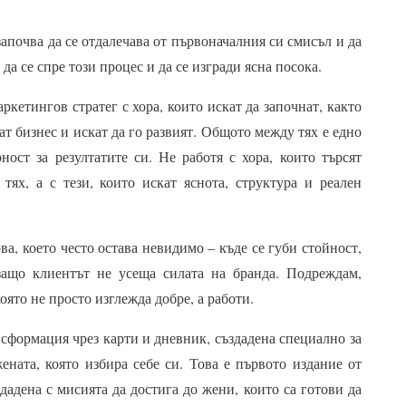
апочва да се отдалечава от първоначалния си смисъл и да
а се спре този процес и да се изгради ясна посока.
ркетингов стратег с хора, които искат да започнат, както
т бизнес и искат да го развият. Общото между тях е едно
ност за резултатите си. Не работя с хора, които търсят
тях, а с тези, които искат яснота, структура и реален
а, което често остава невидимо – къде се губи стойност,
защо клиентът не усеща силата на бранда. Подреждам,
оято не просто изглежда добре, а работи.
нсформация чрез карти и дневник, създадена специално за
ената, която избира себе си. Това е първото издание от
дадена с мисията да достига до жени, които са готови да