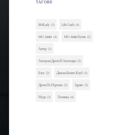
ТАГОВЕ
BMLady
(3)
Life Coach
(4)
MG Atelier
(4)
MG Atelier Бутик
(2)
Автор
(3)
Авторски Дрехи И Аксесоари
(2)
Блог
(2)
Дамски Бизнес Клуб
(3)
Дрехи По Поръчка
(2)
Здраве
(2)
Мода
(3)
Почивка
(4)