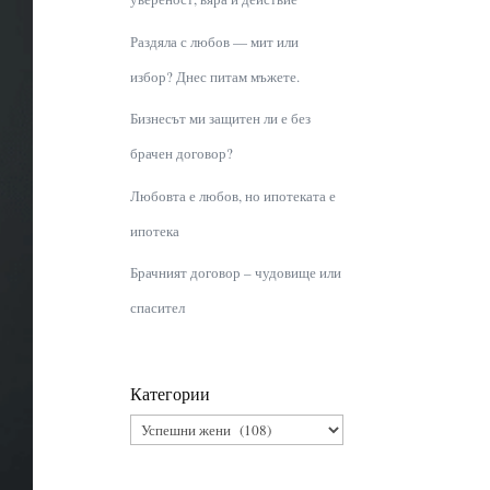
Раздяла с любов — мит или
избор? Днес питам мъжете.
Бизнесът ми защитен ли е без
брачен договор?
Любовта е любов, но ипотеката е
ипотека
Брачният договор – чудовище или
спасител
Категории