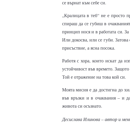
се върнат към
себе си.
„Кралицата в теб“ не е просто п
спираш да се губиш в очакваният
принцип нося и в работата си. За
Или докосва, или се губи. Затова
присъствие, а ясна посока.
Работя с хора, които искат да из
устойчивост във времето. Защото 
Той е отражение на това кой си.
Моята мисия е да достигна до хил
във връзки и в очаквания – и да
живота си осъзнато.
Десислава Илинова – автор и мен