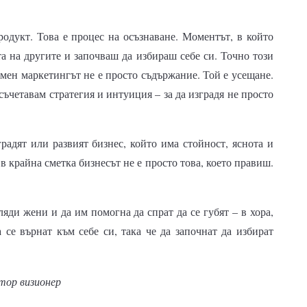
родукт. Това е процес на осъзнаване. Моментът, в който
а на другите и започваш да избираш себе си. Точно този
 мен маркетингът не е просто съдържание. Той е усещане.
 съчетавам стратегия и интуиция – за да изградя не просто
градят или развият бизнес, който има стойност, яснота и
в крайна сметка бизнесът не е просто това, което правиш.
яди жени и да им помогна да спрат да се губят – в хора,
 се върнат към себе си, така че да започнат да избират
тор визионер