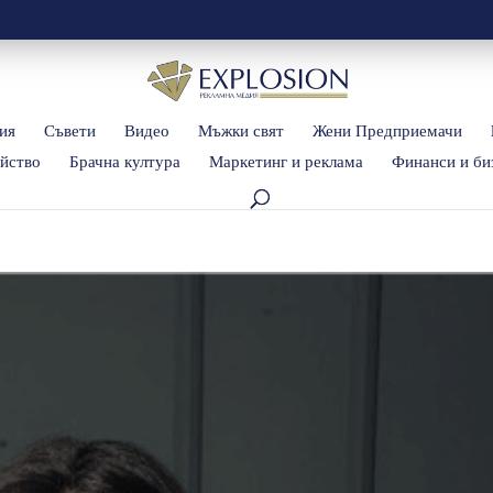
ия
Съвети
Видео
Мъжки свят
Жени Предприемачи
йство
Брачна култура
Маркетинг и реклама
Финанси и би