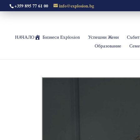
+359 895 77 61 00
info@explosion.bg
НАЧАЛО
Бизнеси Explosion
Успешни Жени
Събит
Образование
Семе