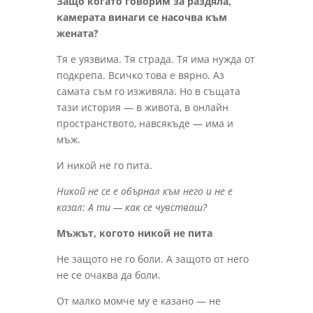
Защо когато говорим за раздяла,
камерата винаги се насочва към
жената?
Тя е уязвима. Тя страда. Тя има нужда от
подкрепа. Всичко това е вярно. Аз
самата съм го изживяла. Но в същата
тази история — в живота, в онлайн
пространството, навсякъде — има и
мъж.
И никой не го пита.
Никой не се е обърнал към него и не е
казал: А ти — как се чувстваш?
Мъжът, когото никой не пита
Не защото не го боли. А защото от него
не се очаква да боли.
От малко момче му е казано — не