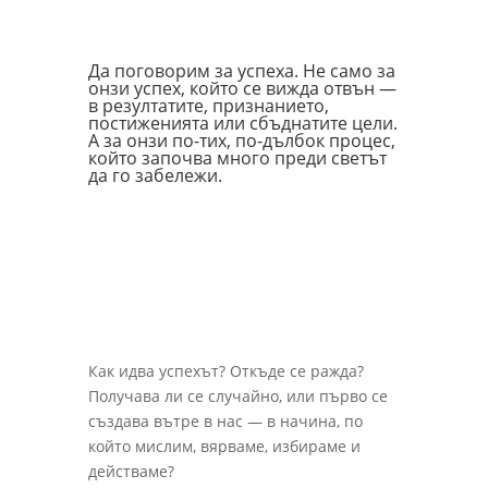
Да поговорим за успеха. Не само за
онзи успех, който се вижда отвън —
в резултатите, признанието,
постиженията или сбъднатите цели.
А за онзи по-тих, по-дълбок процес,
който започва много преди светът
да го забележи.
Как идва успехът? Откъде се ражда?
Получава ли се случайно, или първо се
създава вътре в нас — в начина, по
който мислим, вярваме, избираме и
действаме?