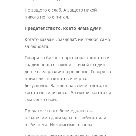
Не защото е слаб. А защото никой
никога не го е питал.
Предателството, което няма думи
Когато казвам „раздяла“, не говоря само
за любовта.
Говоря за бизнес партньора, с когото си
градил нещо с години — и който един
ден е взел различно решение. Говоря за
приятеля, на когото си вярвал
безусловно. За член на семейството, от
когото не си очаквал. За някой, когото си
смятал за свой.
Предателството боли еднакво —
независимо дали идва от любовта или
от бизнеса. Независимо от пола.
Но жената, когато е предадена, говори.