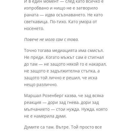
И в един момент — след като всичко е
изпробвано и нищо не е затворило
раната — идва осъзнаването. Не като
светкавица. По-тихо. Като умора от
носенето.
Повече не мога сам с това.
Точно тогава медиацията има смисъл.
Не преди. Когато мъжът сам е стигнал
до там — не защото някой го е накарал,
не защото е задължителна стъпка, а
защото той лично е решил, че иска
нещо различно.
Маршал Розенберг казва, че зад всяка
реакция — дори зад гнева, дори зад
мълчанието — стои нужда. Нужда, която
не е намерила думи.
Думите са там. Вътре. Той просто все