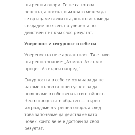
вътрешни опори. Те не са готова
рецепта, а посока, към която можем да
се връщаме всеки път, когато искаме да
създадем по-ясен, по-уверен и по-
действен път към своя резултат.
Увереност и сигурност в себе си
Увереността не е арогантност. Тя е тихо
вътрешно знание: „Аз мога. Аз съм в
процес. Аз вървя напред.“
Сигурността в себе си означава да не
чакаме първо външен успех, за да
повярваме в собствената си стойност.
Често процесът е обратен — първо
изграждаме вътрешна опора, а след
това започваме да действаме като
човек, който вече е достоен за своя
резултат.