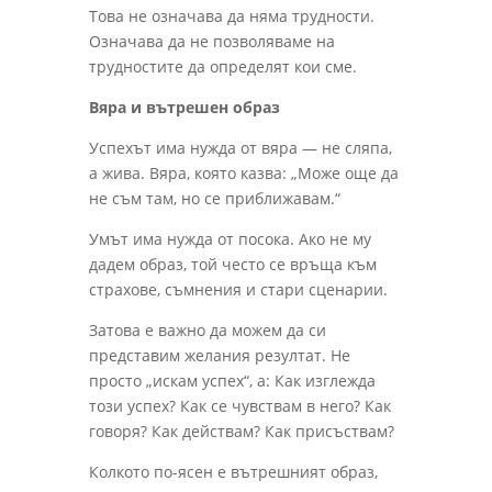
Това не означава да няма трудности.
Означава да не позволяваме на
трудностите да определят кои сме.
Вяра и вътрешен образ
Успехът има нужда от вяра — не сляпа,
а жива. Вяра, която казва: „Може още да
не съм там, но се приближавам.“
Умът има нужда от посока. Ако не му
дадем образ, той често се връща към
страхове, съмнения и стари сценарии.
Затова е важно да можем да си
представим желания резултат. Не
просто „искам успех“, а: Как изглежда
този успех? Как се чувствам в него? Как
говоря? Как действам? Как присъствам?
Колкото по-ясен е вътрешният образ,