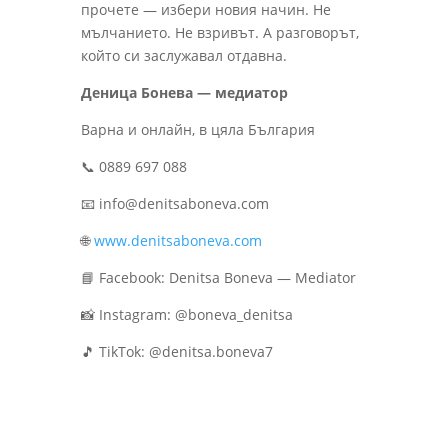
прочете — избери новия начин. Не
мълчанието. Не взривът. А разговорът,
който си заслужавал отдавна.
Деница Бонева — медиатор
Варна и онлайн, в цяла България
📞 0889 697 088
📧 info@denitsaboneva.com
🌐
www.denitsaboneva.com
📘 Facebook: Denitsa Boneva — Mediator
📸 Instagram: @boneva_denitsa
🎵 TikTok: @denitsa.boneva7