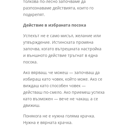
толкова по-лесно започваме да
разпознаваме действията, които го
подкрепят.
Действие в избраната посока
Успехът не е само мисъл, желание или
утвърждение. Истинската промяна
започва, когато вътрешната настройка
и външното действие тръгнат в една
посока.
Ако вярваш, че можеш — започваш да
избираш като човек, който може. Ако се
виждаш като способен човек —
действаш по-смело. Ако приемеш успеха
като възможен — вече не чакаш, а се
движиш.
Понякога не е нужна голяма крачка.
Нужна е вярната крачка.