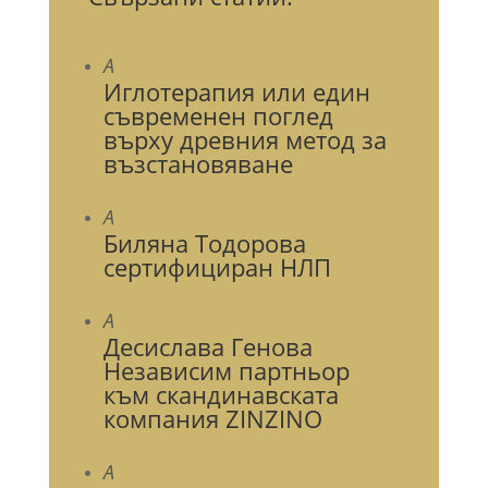
A
Иглотерапия или един
съвременен поглед
върху древния метод за
възстановяване
A
Биляна Тодорова
сертифициран НЛП
A
Десислава Генова
Независим партньор
към скандинавската
компания ZINZINO
A