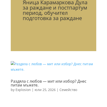
Яница Карамаркова Дула
за раждане и постпартум
период, обучител
подготовка за раждане
Раздяла с любов — мит или избор? Днес
питам мъжете.
by
Explosion
|
юли 25, 2026
|
Семейство