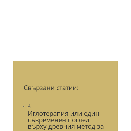
Свързани статии:
A
Иглотерапия или един
съвременен поглед
върху древния метод за