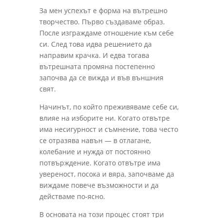
За мен успехът е форма на вътрешно
творчество. Първо създаваме образ.
После изграждаме отношение към себе
си. След това идва решението да
направим крачка. И едва тогава
вътрешната промяна постепенно
започва да се вижда и във външния
свят.
Начинът, по който преживяваме себе си,
влияе на изборите ни. Когато отвътре
има несигурност и съмнение, това често
се отразява навън — в отлагане,
колебание и нужда от постоянно
потвърждение. Когато отвътре има
увереност, посока и вяра, започваме да
виждаме повече възможности и да
действаме по-ясно.
В основата на този процес стоят три