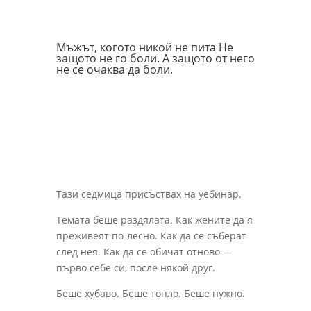
Мъжът, когото никой не пита Не
защото не го боли. А защото от него
не се очаква да боли.
Тази седмица присъствах на уебинар.
Темата беше раздялата. Как жените да я
преживеят по-лесно. Как да се съберат
след нея. Как да се обичат отново —
първо себе си, после някой друг.
Беше хубаво. Беше топло. Беше нужно.