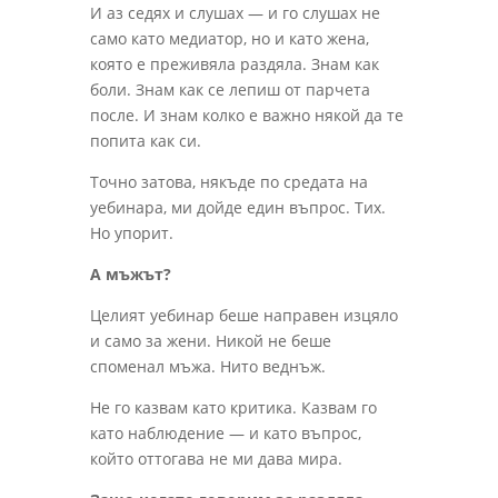
И аз седях и слушах — и го слушах не
само като медиатор, но и като жена,
която е преживяла раздяла. Знам как
боли. Знам как се лепиш от парчета
после. И знам колко е важно някой да те
попита как си.
Точно затова, някъде по средата на
уебинара, ми дойде един въпрос. Тих.
Но упорит.
А мъжът?
Целият уебинар беше направен изцяло
и само за жени. Никой не беше
споменал мъжа. Нито веднъж.
Не го казвам като критика. Казвам го
като наблюдение — и като въпрос,
който оттогава не ми дава мира.