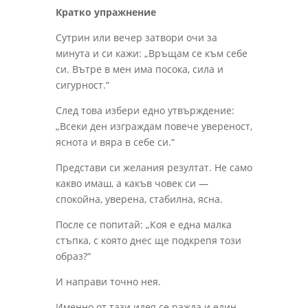
Кратко упражнение
Сутрин или вечер затвори очи за
минута и си кажи: „Връщам се към себе
си. Вътре в мен има посока, сила и
сигурност.“
След това избери едно утвърждение:
„Всеки ден изграждам повече увереност,
яснота и вяра в себе си.“
Представи си желания резултат. Не само
какво имаш, а какъв човек си —
спокойна, уверена, стабилна, ясна.
После се попитай: „Коя е една малка
стъпка, с която днес ще подкрепя този
образ?“
И направи точно нея.
Именно от тази идея се ражда и един