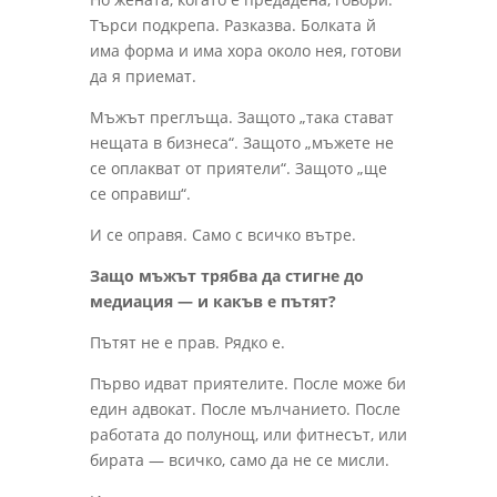
Търси подкрепа. Разказва. Болката й
има форма и има хора около нея, готови
да я приемат.
Мъжът преглъща. Защото „така стават
нещата в бизнеса“. Защото „мъжете не
се оплакват от приятели“. Защото „ще
се оправиш“.
И се оправя. Само с всичко вътре.
Защо мъжът трябва да стигне до
медиация — и какъв е пътят?
Пътят не е прав. Рядко е.
Първо идват приятелите. После може би
един адвокат. После мълчанието. После
работата до полунощ, или фитнесът, или
бирата — всичко, само да не се мисли.