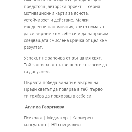
предстоящ авторски проект — серия
мотивационни карти за яснота,
устойчивост и действие. Малки
ежедневни напомняния, които помагат
да се върнем към себе си и да направим
следващата смислена крачка от цел към
резултат.
Успехът не започва от външния свят.
Той започва от вътрешното съгласие да
го допуснем.
Първата победа винаги е вътрешна.
Преди светът да повярва в теб, първо
ти трябва да повярваш в себе си.
Аглика Георгиева
Психолог | Медиатор | Кариерен
консултант | HR специалист