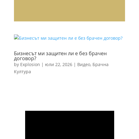
Бизнесът ми защитен ли е без брачен
договор?
by
Explosion
|
юли 22, 2026
|
Видео
,
Брачна
Култура