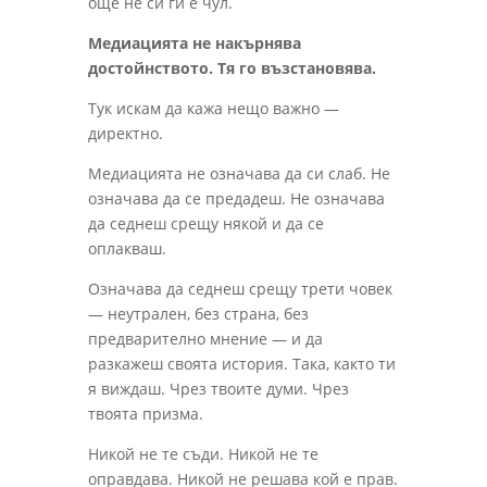
още не си ги е чул.
Медиацията не накърнява
достойнството. Тя го възстановява.
Тук искам да кажа нещо важно —
директно.
Медиацията не означава да си слаб. Не
означава да се предадеш. Не означава
да седнеш срещу някой и да се
оплакваш.
Означава да седнеш срещу трети човек
— неутрален, без страна, без
предварително мнение — и да
разкажеш своята история. Така, както ти
я виждаш. Чрез твоите думи. Чрез
твоята призма.
Никой не те съди. Никой не те
оправдава. Никой не решава кой е прав.