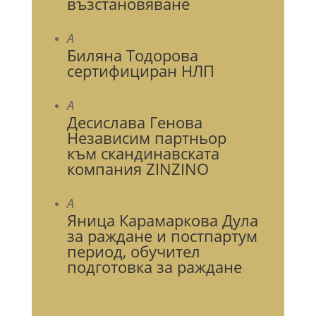
възстановяване
A
Биляна Тодорова
сертифициран НЛП
A
Десислава Генова
Независим партньор
към скандинавската
компания ZINZINO
A
Яница Карамаркова Дула
за раждане и постпартум
период, обучител
подготовка за раждане