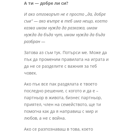
А ти — добре ли си?
И ако отговорът не е просто „да, добре
съм“ — ако вътре в теб има нещо, което
казва имам нужда да разкажа, имам
нужда да бъда чут, имам нужда да бъда
разбран —
Затова аз съм тук. Потърси ме. Може да
пък да променим правилата на играта и
да не се разделите с важния за теб
човек.
Ако пък все пак раздялата е твоето
последно решение, с когото и да е –
партньор в живота, бизнес партньор,
приятел, член на семейството, ще ти
помогна как да я направиш с мир и
любов, а не с война.
Ако се разпознаваш в това, което