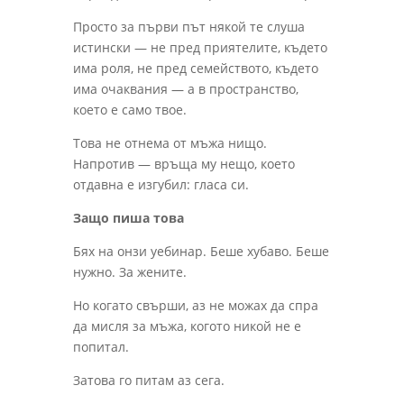
Просто за първи път някой те слуша
истински — не пред приятелите, където
има роля, не пред семейството, където
има очаквания — а в пространство,
което е само твое.
Това не отнема от мъжа нищо.
Напротив — връща му нещо, което
отдавна е изгубил: гласа си.
Защо пиша това
Бях на онзи уебинар. Беше хубаво. Беше
нужно. За жените.
Но когато свърши, аз не можах да спра
да мисля за мъжа, когото никой не е
попитал.
Затова го питам аз сега.