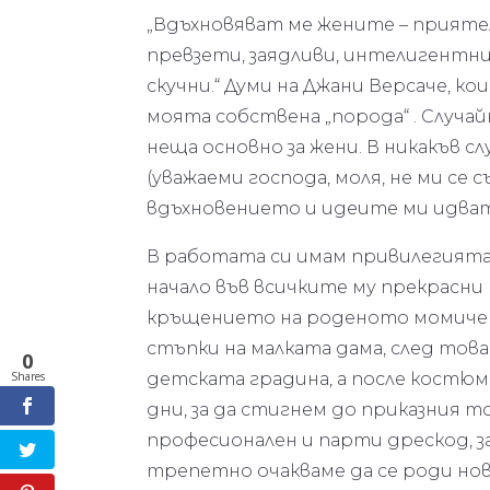
„Вдъхновяват ме жените – приятел
превзети, заядливи, интелигентни
скучни.“ Думи на Джани Версаче, ко
моята собствена „порода“ . Случай
неща основно за жени. В никакъв 
(уважаеми господа, моля, не ми се с
вдъхновението и идеите ми идват
В работата си имам привилегията
начало във всичките му прекрасни
кръщението на роденото момичен
стъпки на малката дама, след то
0
Shares
детската градина, а после костюм
дни, за да стигнем до приказния т
професионален и парти дрескод, за
трепетно очакваме да се роди нов