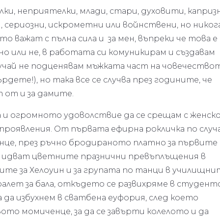
ки, неприятелки, млади, стари, духовити, капризн
, сериозни, искрометни или войнствени, но никог
ито важат с пълна сила и за мен, въпреки че това е
но или не, в работата си комуникирам и създавам
случай не подценявам мъжката част на човечество
ърдете!), но така все се случва през годините, че
 от и за дамите.
 и огромното удоволствие да се срещам с женск
 проявления. От първата ефирна рокличка по случ
це, през ръчно бродираното платно за първите
ва идват цветните празнични превъплъщения в
ите за Хелоуин и за групата по танци в училищни
оалет за бала, откъдето се развихряме в студентс
 да избухнем в сватбена еуфория, след което
ото момиченце, за да се завърти колелото и да