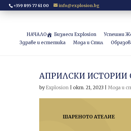
+359 895 77 61 00
info@explosion.bg
НАЧАЛО
Бизнеси Explosion
Успешни Ж
Здраве и естетика
Мода и Стил
Образов
АПРИЛСКИ ИСТОРИИ 
by
Explosion
|
окт. 21, 2023
|
Мода и с
ШАРЕНОТО АТЕЛИЕ