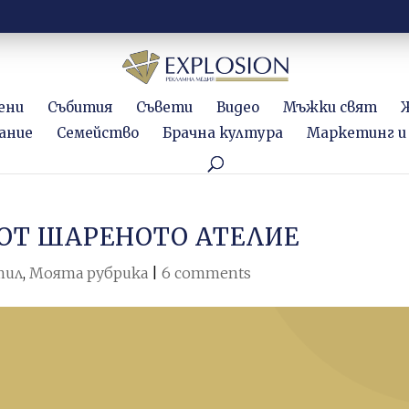
ени
Събития
Съвети
Видео
Мъжки свят
ание
Семейство
Брачна култура
Маркетинг и
ОТ ШАРЕНОТО АТЕЛИЕ
тил
,
Моята рубрика
|
6 comments