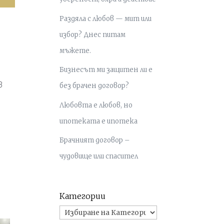
Раздяла с любов — мит или
избор? Днес питам
мъжете.
Бизнесът ми защитен ли е
з
без брачен договор?
Любовта е любов, но
ипотеката е ипотека
Брачният договор –
чудовище или спасител
Категории