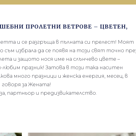
ЪЛШЕБНИ ПРОЛЕТНИ ВЕТРОВЕ – ЦВЕТЕН,
летта и се разгръща в пълната си прелест! Моят
то съм избрала да се появя на този свят точно пре
ета и защото нося име на слънчево цвете –
-любим празник! Затова в този така наситен
кова много празници и женска енергия, месец, в
и говоря за Жената!
уза, партньор и предизвикателство.