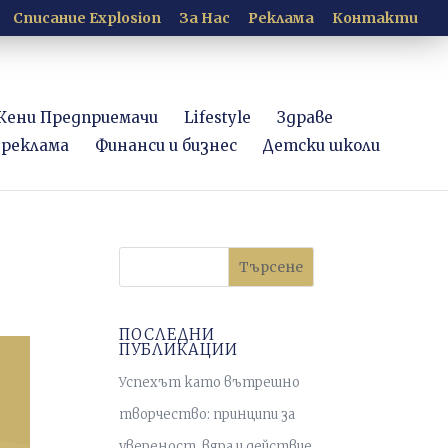
Списание Explosion
За Нас
Рекламa
Контакти
Жени Предприемачи
Lifestyle
Здраве
 реклама
Финанси и бизнес
Детски школи
Търсене
ПОСЛЕДНИ
ПУБЛИКАЦИИ
Успехът като вътрешно
творчество: принципи за
увереност, вяра и действие