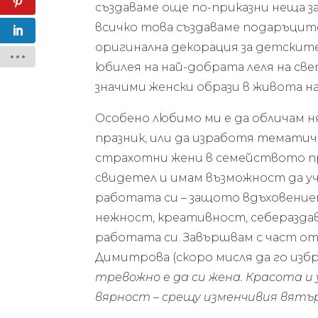
създаваме още по-приказни неща за 
всичко това създаваме подаръците
оригинална декорация за детскит
юбилея на най-добрата леля на свет
значими женски образи в живота на
Особено любимо ми е да обличам н
празник, или да изработя темати
страхотни жени в семейството пр
свидетел и имам възможност да уч
работата си – защото вдъховениет
нежност, креативност, себераздав
работата си. Завършвам с част о
Димитрова (скоро мисля да го избр
тревожно е да си жена. Красота и
вярност – срещу изменчивия вятър,