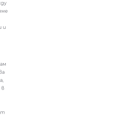
жду
яме
и и
вам
ва
а,
 в
ат