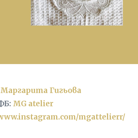
Маргарита Гигьова
ФБ:
MG atelier
/www.instagram.com/mgattelierr/