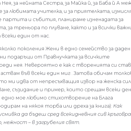
Нея, за нейната Сестра, за Майка й, за Баба й А ме
 за любимата учителка, и за приятелката, измисл
е партита и събития, планираме изненадата за
а, за треньора по плуване, както и за всички важн
 всеки един от нас.
яколко поколения Жени в едно семейство за даден
чни подаръци от Правнучката за всичките
еди нея. Невероятно е как с творенията си ста
аствам във всеки един миг . Затова обичам толко
о ми идва от непресъхващия извор на женска сил
ане, съзидание и пример, които срещам всеки ден
т едно мое любимо стихотворение на Блага
одирам на някоя торба или дреха за книга):
Как
 усмивка да бъдеш сред всекидневния сив кръговр
 нежност – в загрубелия свят.