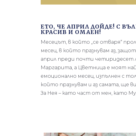
ЕТО, ЧЕ АПРИЛ ДОЙДЕ! С В
КРАСИВ И ОМАЕН!
Месецът, в който „се отваря“ про
месец, в който празнувам аз, защо
април преди почти четиридесет л
Маргарита, а Цветница е моят най
емоционално месец, изпълнен с тол
който празнувам и аз самата, ще в
За Нея – като част от мен, като М