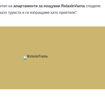
тел на
апартаменти за нощувки RelaxInVarna
споделя:
като туристи и ги изпращаме като приятели”.