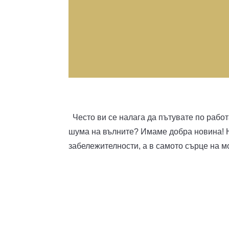
Често ви се налага да пътувате по рабо
шума на вълните? Имаме добра новина! Н
забележителности, а в самото сърце на м