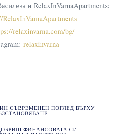
асилева и RelaxInVarnaApartments:
://RelaxInVarnaApartments
tps://relaxinvarna.com/bg/
tagram:
relaxinvarna
ДИН СЪВРЕМЕНЕН ПОГЛЕД ВЪРХУ
ВЪЗСТАНОВЯВАНЕ
ОДОБРИШ ФИНАНСОВАТА СИ