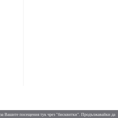
 за Вашите посещения тук чрез "бисквитки". Продължавайки да