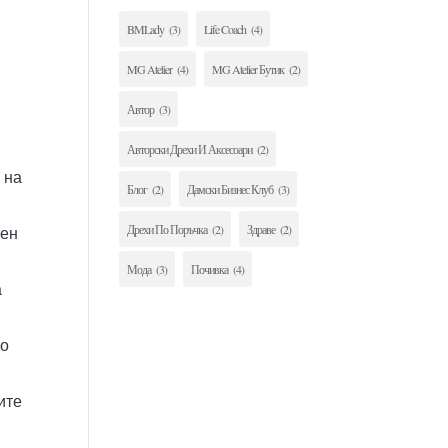
BMLady
(3)
Life Coach
(4)
MG Atelier
(4)
MG Atelier Бутик
(2)
Автор
(3)
Авторски Дрехи И Аксесоари
(2)
 на
Блог
(2)
Дамски Бизнес Клуб
(3)
Дрехи По Поръчка
(2)
Здраве
(2)
чен
Мода
(3)
Почивка
(4)
а
но
ите