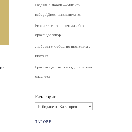
Раздяла с любов — мит или
избор? Днес питам мъжете.
Бизнесът ми защитен ли е без
брачен договор?
Любовта е любов, но ипотеката е
ипотека
Брачният договор – чудовище или
те
спасител
Категории
ТАГОВЕ