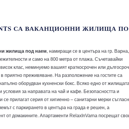
NTS СА ВАКАНЦИОННИ ЖИЛИЩА ПО
нни жилища под наем
, намиращи се в центъра на гр. Варна,
ежителности и само на 800 метра от плажа. Съчетавайки
– висок клас, неминуемо вашият краткосрочен или дългосро
 в приятно преживяване. На разположение на гостите са
напълно оборудван кухненски бокс. Всяко едно от жилищат
и условия за направата на чай и кафе. Безопасността и
 и се прилагат серия от хигиенно – санитарни мерки съглас
емът с паркирането в центъра на града е решен, а
мент от домакините. Апартаменти RelaxInVarna посрещат сво