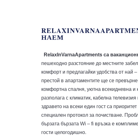
RELAXINVARNAAPARTME
НАЕМ
RelaxInVarnaApartments са ваканцио
пешеходно разстояние до местните забел
комфорт и предлагайки удобства от най 
престой в апартаментите ще се превърне
комфортна спалня, уютна всекидневна и 
разполага с климатик, кабелна телевизия 
здравето на всеки един гост са приоритет
специален протокол за почистване. Пробл
бързата бързата Wi – fi връзка е компли
гости целогодишно.