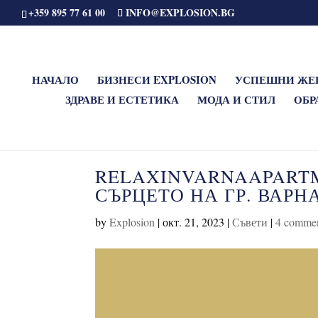
+359 895 77 61 00
INFO@EXPLOSION.BG
НАЧАЛО
БИЗНЕСИ EXPLOSION
УСПЕШНИ ЖЕ
ЗДРАВЕ И ЕСТЕТИКА
МОДА И СТИЛ
ОБР
RELAXINVARNAAPARTM
СЪРЦЕТО НА ГР. ВАРН
by
Explosion
|
окт. 21, 2023
|
Съвети
|
4 comme