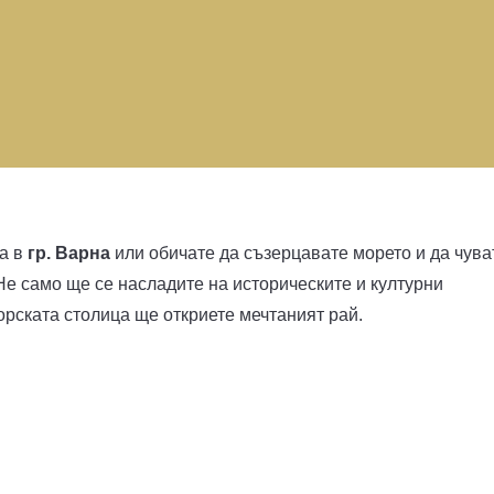
та в
гр. Варна
или обичате да съзерцавате морето и да чува
е само ще се насладите на историческите и културни
орската столица ще откриете мечтаният рай.