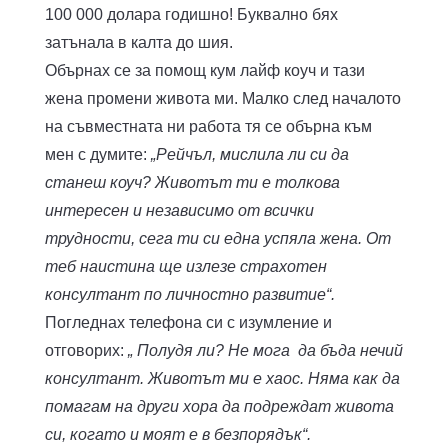
100 000 долара годишно! Буквално бях
затънала в калта до шия.
Обърнах се за помощ кум лайф коуч и тази
жена промени живота ми. Малко след началото
на съвместната ни работа тя се обърна към
мен с думите:
„Рейчъл, мислила ли си да
станеш коуч? Животът ти е толкова
интересен и независимо от всички
трудности, сега ти си една успяла жена. От
теб наистина ще излезе страхотен
консултант по личностно развитие“.
Погледнах телефона си с изумление и
отговорих:
„ Полудя ли? Не мога да бъда нечий
консултант. Животът ми е хаос. Няма как да
помагам на други хора да подреждат живота
си, когато и моят е в безпорядък“.