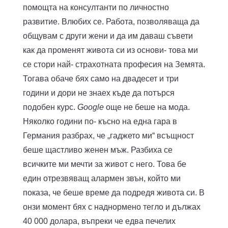
помощта на консултанти по личностно
развитие. Влюбих се. Работа, позволяваща да
общувам с други жени и да им даваш съвети
как да променят живота си из основи- това ми
се стори най- страхотната професия на Земята.
Тогава обаче бях само на двадесет и три
години и дори не знаех къде да потърся
подобен курс.
Google
още не беше на мода.
Няколко години по- късно на една гара в
Германия разбрах, че „гаджето ми“ всъщност
беше щастливо женен мъж. Разбиха се
всичките ми мечти за живот с него. Това бе
един отрезвяващ алармен звън, който ми
показа, че беше време да подредя живота си. В
онзи момент бях с наднормено тегло и дължах
40 000 долара, въпреки че едва печелих