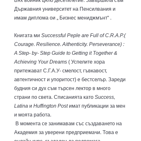
Бях войник цяло десетилетие. Завършила съм
Държавния университет на Пенсилвания и
имам диплома ои „ Бизнес мениджмънт“ .
Книгата ми
Successful Peple are Full of C.R.A.P.(
Courage. Resilience. Aithenticity. Perseverance) :
A Step- by- Step Guide to Getting it Together &
Achieving Your Dreams
( Успелите хора
притежават С.Г.А.У- смелост, гъвкавост,
автентичност и упоритост) е бестселър. Зареди
будния си дух съм търсен лектор в много
страни по света. Списанията като
Success,
Latina
и
Huffington Post
имат публикации за мен
и моята работа.
В момента се занимавам със създаването на
Академия за уверени предприемачи. Това е