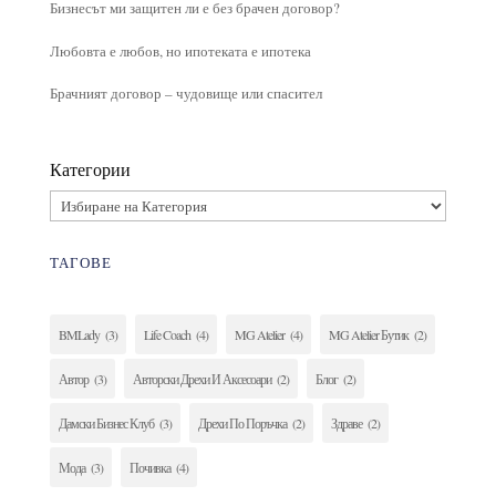
Бизнесът ми защитен ли е без брачен договор?
Любовта е любов, но ипотеката е ипотека
Брачният договор – чудовище или спасител
Категории
ТАГОВЕ
BMLady
(3)
Life Coach
(4)
MG Atelier
(4)
MG Atelier Бутик
(2)
Автор
(3)
Авторски Дрехи И Аксесоари
(2)
Блог
(2)
Дамски Бизнес Клуб
(3)
Дрехи По Поръчка
(2)
Здраве
(2)
Мода
(3)
Почивка
(4)