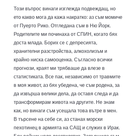
Този въпрос винаги изглежда подвеждащ, но
ето какво мога да кажа накратко: аз съм момиче
от Пуерто Рико. Отгледана съм в Ню Йорк.
Родителите ми починаха от СПИН, когато бях
доста млада. Борих се с депресията,
хранителни разстройства, алкохолизъм и
крайно ниска самооценка. Съгласно всички
прогнози, краят ми трябваше да влезе в
статистиката. Все пак, независимо от травмите
в моя живот, аз бях убедена, че съм родена, за
да извърша велики дела, да оставя следа и да
трансформирам живота на другите. Не знам
как, но винаги съм усещала това вътре в мен.
В търсене на себе си, аз станах морски
пехотинец в армията на САЩ и служих в Ирак.