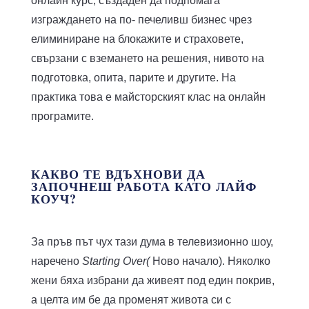
онлайн курс, създаден да подпомага
изграждането на по- печеливш бизнес чрез
елиминиране на блокажите и страховете,
свързани с вземането на решения, нивото на
подготовка, опита, парите и другите. На
практика това е майсторският клас на онлайн
програмите.
КАКВО ТЕ ВДЪХНОВИ ДА
ЗАПОЧНЕШ РАБОТА КАТО ЛАЙФ
КОУЧ?
За пръв път чух тази дума в телевизионно шоу,
наречено
Starting Over(
Ново начало). Няколко
жени бяха избрани да живеят под един покрив,
а целта им бе да променят живота си с