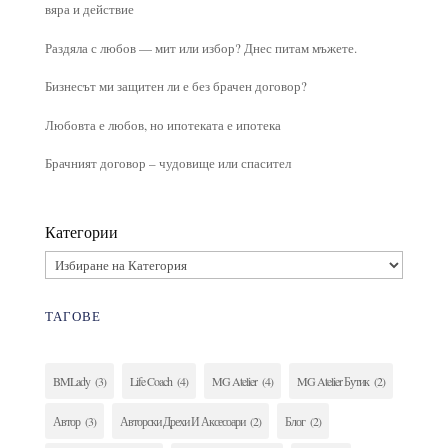
вяра и действие
Раздяла с любов — мит или избор? Днес питам мъжете.
Бизнесът ми защитен ли е без брачен договор?
Любовта е любов, но ипотеката е ипотека
Брачният договор – чудовище или спасител
Категории
ТАГОВЕ
BMLady
(3)
Life Coach
(4)
MG Atelier
(4)
MG Atelier Бутик
(2)
Автор
(3)
Авторски Дрехи И Аксесоари
(2)
Блог
(2)