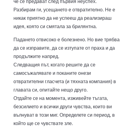
че се предават след първия неуспех.
Разбирам ги, усещането е отвратително. Не е
никак приятно да не успееш да реализираш
идея, която си смятала за брилянтна.
Падането отвисоко е болезнено. Но вие трябва
да се изправите, да се изтупате от праха и да
продължите напред.
Следващия път, когато решите да се
самосъжалявате и поканите онези
отвратителни гласчета (и тяхната компания) в
главата си, опитайте нещо друго.
Отдайте се на момента, изживейте тъгата,
безсилието и всички други чувства, които ви
вълнуват в този миг. Определете си период, в
който ще се чувствате зле.