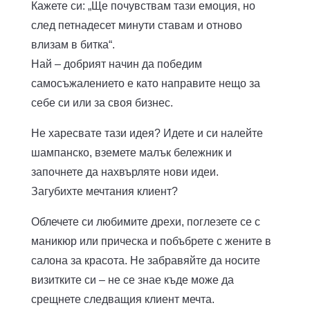
Кажете си: „Ще почувствам тази емоция, но
след петнадесет минути ставам и отново
влизам в битка“.
Най – добрият начин да победим
самосъжалението е като направите нещо за
себе си или за своя бизнес.
Не харесвате тази идея? Идете и си налейте
шампанско, вземете малък бележник и
започнете да нахвърляте нови идеи.
Загубихте мечтания клиент?
Облечете си любимите дрехи, поглезете се с
маникюр или прическа и побъбрете с жените в
салона за красота. Не забравяйте да носите
визитките си – не се знае къде може да
срещнете следващия клиент мечта.