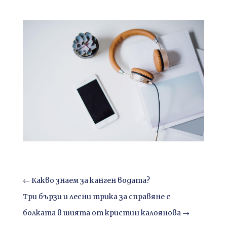
←
Какво знаем за канген водата?
Три бързи и лесни трика за справяне с
болката в шията от кристин калоянова
→