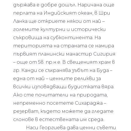
държава е добре дошъл. Наричана още
перлата на Индийският океан, в Шри
Ланка ще откриете някои от най –
големите културни и исторически
съкровища на субконтинента. На
територията на страната се намира
първият планински манастир Сигирия
– още от 5в. пр.н.е. В свещеният храм в
гр. Канди се съхранява зъбът на Буда –
една от най – ценните реликви за
всички изповядващи будистката вяра.
Ако сте почитатели на природата,
непременно посетете Сихараджа –
резерват, където можете да гледате
слонове в естествената им среда.
Наси Георгиева дава ценни съвети