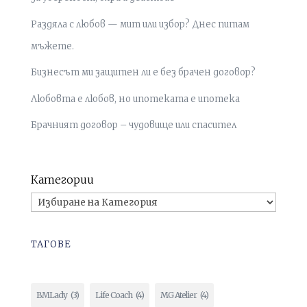
Раздяла с любов — мит или избор? Днес питам
мъжете.
Бизнесът ми защитен ли е без брачен договор?
Любовта е любов, но ипотеката е ипотека
Брачният договор – чудовище или спасител
Категории
ТАГОВЕ
BMLady
(3)
Life Coach
(4)
MG Atelier
(4)