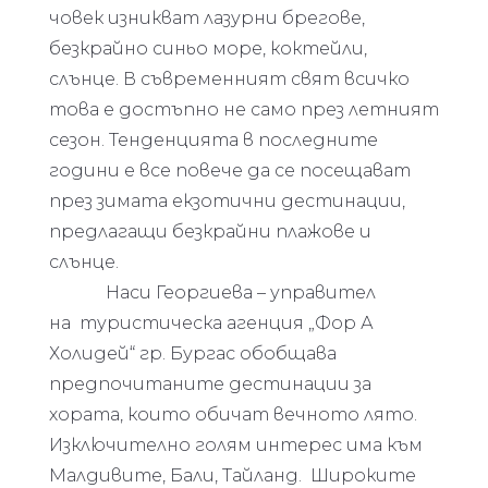
човек изникват лазурни брегове,
безкрайно синьо море, коктейли,
слънце. В съвременният свят всичко
това е достъпно не само през летният
сезон. Тенденцията в последните
години е все повече да се посещават
през зимата екзотични дестинации,
предлагащи безкрайни плажове и
слънце.
Наси Георгиева – управител
на туристическа агенция „Фор А
Холидей“ гр. Бургас обобщава
предпочитаните дестинации за
хората, които обичат вечното лято.
Изключително голям интерес има към
Малдивите, Бали, Тайланд. Широките