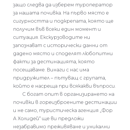
защо следва да изберем туроператор
за нашата почивка. На първо място е
сигурността и подкрепата, която ще
получим във всеки един момент и
ситуация. Екскурзоводите ни
запознават с исторически данни от
дадено място и споделят любопитни
факти за дестинацията, която
посещаваме. Винаги с нас има
придружител – пътуващ с групата,
който е насреща при всякакви въпроси.
С богат опит в организирането на
почивки в гореизброените дестинации
и не само, туристическа агенция „Фор
А Холидей“ ще ви предложи
незабравимо преживяване и уникални