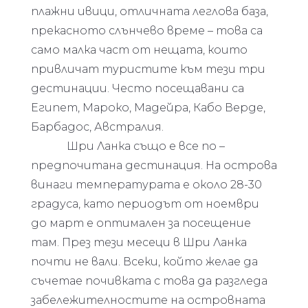
плажни ивици, отличната леглова база,
прекасното слънчево време – това са
само малка част от нещата, които
привличат туристите към тези три
дестинации. Често посещавани са
Египет, Мароко, Мадейра, Кабо Верде,
Барбадос, Австралия.
Шри Ланка също е все по –
предпочитана дестинация. На острова
винаги температурата е около 28-30
градуса, като периодът от ноември
до март е оптимален за посещение
там. През тези месеци в Шри Ланка
почти не вали. Всеки, който желае да
съчетае почивката с това да разгледа
забележителностите на островната