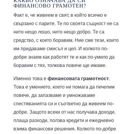
КАКВО ОЗНАЧАВА ДА СИ
ФИНАНСОВО ГРАМОТЕН?
Факт е, че живеем в свят, в който всичко е
свързано с парите. Те по своята същност не са
нито нещо лошо, нито нещо добро. Те са
средство, с което боравим. Ние сме тези, които
им придаваме смисъл и цел. И колкото по-
добре знаем как работят те и как по-умело да
боравим с тях, толкова повече ще имаме.
Именно това е
финансовата грамотност
.
Това е умението, което ни помага да печелим
повече, да запазваме и умножаваме
спестяванията си и съответно да живеем по-
добре. Защото всеки от нас получава доходи,
плаща разходи, ползва кредити и ежедневно
взима финансови решения. Колкото по-добре