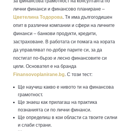
за финансова грамотност на консултанта по
лични финанси и финансово планиране –
Цветелина Тодорова
. Тя има дългогодишен
опит в различни компании и сфери на личните
финанси – банкови продукти, кредити,
застраховане. В работата си помага на хората
да управляват по-добре парите си, за да
постигат по-бързо и лесно финансовите си
цели. Основател е на бранда
Finansovoplanirane.bg
. С този тест:
Ще научиш какво е нивото ти на финансова
грамотност.
Ще знаеш как прилагаш на практика
познанията си по лични финанси.
Ще определиш в кои области са твоите силни
и слаби страни.