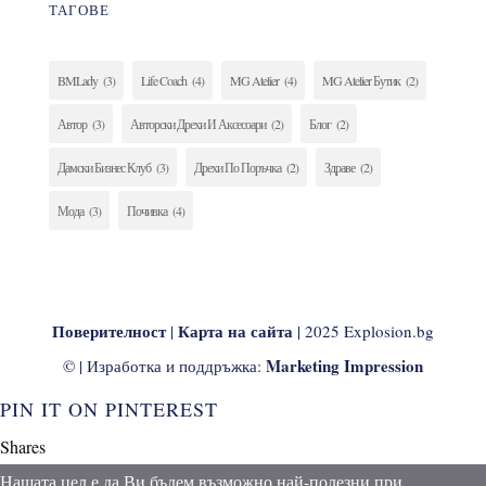
ТАГОВЕ
BMLady
(3)
Life Coach
(4)
MG Atelier
(4)
MG Atelier Бутик
(2)
Автор
(3)
Авторски Дрехи И Аксесоари
(2)
Блог
(2)
Дамски Бизнес Клуб
(3)
Дрехи По Поръчка
(2)
Здраве
(2)
Мода
(3)
Почивка
(4)
Поверителност
Карта на сайта
|
| 2025 Explosion.bg
Marketing Impression
© | Изработка и поддръжка:
PIN IT ON PINTEREST
Shares
Нашата цел е да Ви бъдем възможно най-полезни при