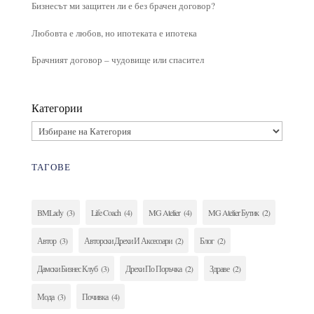
Бизнесът ми защитен ли е без брачен договор?
Любовта е любов, но ипотеката е ипотека
Брачният договор – чудовище или спасител
Категории
ТАГОВЕ
BMLady
(3)
Life Coach
(4)
MG Atelier
(4)
MG Atelier Бутик
(2)
Автор
(3)
Авторски Дрехи И Аксесоари
(2)
Блог
(2)
Дамски Бизнес Клуб
(3)
Дрехи По Поръчка
(2)
Здраве
(2)
Мода
(3)
Почивка
(4)