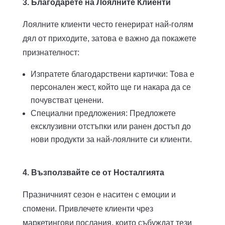
3. Благодарете на Лоялните Клиенти
Лоялните клиенти често генерират най-голям
дял от приходите, затова е важно да покажете
признателност:
Изпратете благодарствени картички: Това е
персонален жест, който ще ги накара да се
почувстват ценени.
Специални предложения: Предложете
ексклузивни отстъпки или ранен достъп до
нови продукти за най-лоялните си клиенти.
4. Възползвайте се от Носталгията
Празничният сезон е наситен с емоции и
спомени. Привлечете клиенти чрез
маркетингови послания, които събуждат тези