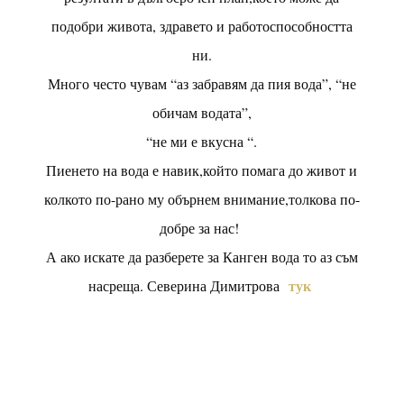
подобри живота, здравето и работоспособността
ни.
Много често чувам “аз забравям да пия вода”, “не
обичам водата”,
“не ми е вкусна “.
Пиенето на вода е навик,който помага до живот и
колкото по-рано му обърнем внимание,толкова по-
добре за нас!
А ако искате да разберете за Канген вода то аз съм
тук
насреща. Северина Димитрова