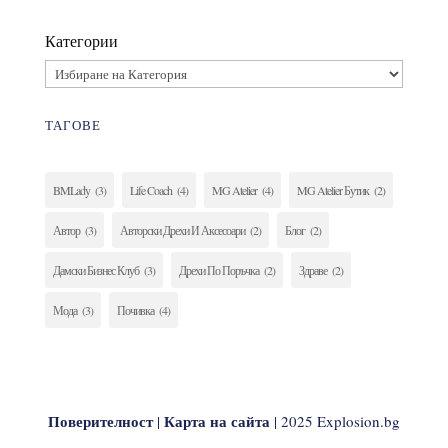
Категории
ТАГОВЕ
BMLady
(3)
Life Coach
(4)
MG Atelier
(4)
MG Atelier Бутик
(2)
Автор
(3)
Авторски Дрехи И Аксесоари
(2)
Блог
(2)
Дамски Бизнес Клуб
(3)
Дрехи По Поръчка
(2)
Здраве
(2)
Мода
(3)
Почивка
(4)
Поверителност
Карта на сайта
|
| 2025 Explosion.bg