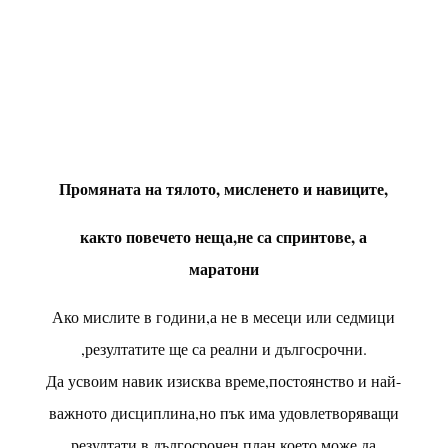
Промяната на тялото, мисленето и навиците,
както повечето неща,не са спринтове, а
маратони
Ако мислите в години,а не в месеци или седмици
,резултатите ще са реални и дългосрочни.
Да усвоим навик изисква време,постоянство и най-
важното дисциплина,но пък има удовлетворяващи
резултати в дългосрочен план,което може да