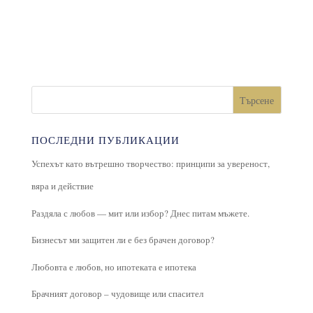
Търсене
ПОСЛЕДНИ ПУБЛИКАЦИИ
Успехът като вътрешно творчество: принципи за увереност,
вяра и действие
Раздяла с любов — мит или избор? Днес питам мъжете.
Бизнесът ми защитен ли е без брачен договор?
Любовта е любов, но ипотеката е ипотека
Брачният договор – чудовище или спасител