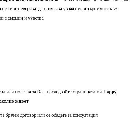
а не ти изневерява, да проявява уважение и търпимост към
ни с емоции и чувства.
Happy
на или полезна за Вас, последвайте страницата ми
щастлив живот
а брачен договор или се обадете за консултация