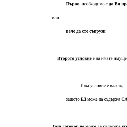
Първо
да Ви пр
, необходимо е
или
вече да сте съпрузи
.
Второто условие
е да имате имуще
Това условие е важно,
С
защото БД може да съдържа
Този договор не може да съдържа у