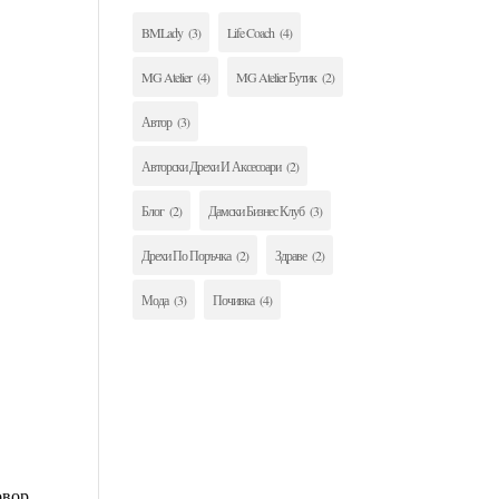
BMLady
(3)
Life Coach
(4)
MG Atelier
(4)
MG Atelier Бутик
(2)
Автор
(3)
Авторски Дрехи И Аксесоари
(2)
Блог
(2)
Дамски Бизнес Клуб
(3)
Дрехи По Поръчка
(2)
Здраве
(2)
Мода
(3)
Почивка
(4)
овор