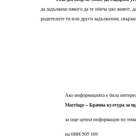
да задължиш някого да те обича цял живот, д
родителите ти или други задължения, свърза
Ако информацията е била интерес
Marriage –
Брачна култура за 
за още ценна информация по темат
на 0888 505 169