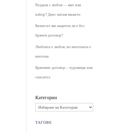
Раздяла с любов — мит или
избор? Днес питам мъжете.
Бизнесът ми защитен ли е без
брачен договор?
Любовта е любов, но ипотеката е
ипотека
Брачният договор – чудовище или
спасител
Категории
ТАГОВЕ