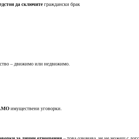
едстои да сключите
граждански брак
ство – движимо или недвижимо.
АМО
имуществени уговорки.
говорки за лични отношения
– това означава, че не можеш с дог