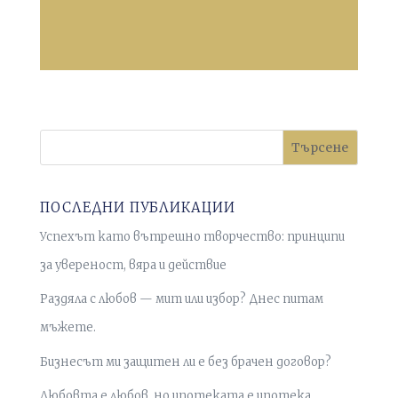
Търсене
ПОСЛЕДНИ ПУБЛИКАЦИИ
Успехът като вътрешно творчество: принципи
за увереност, вяра и действие
Раздяла с любов — мит или избор? Днес питам
мъжете.
Бизнесът ми защитен ли е без брачен договор?
Любовта е любов, но ипотеката е ипотека