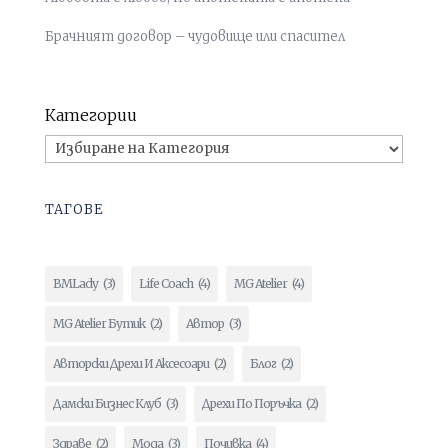
Брачният договор – чудовище или спасител
Категории
ТАГОВЕ
BMLady
(3)
Life Coach
(4)
MG Atelier
(4)
MG Atelier Бутик
(2)
Автор
(3)
Авторски Дрехи И Аксесоари
(2)
Блог
(2)
Дамски Бизнес Клуб
(3)
Дрехи По Поръчка
(2)
Здраве
(2)
Мода
(3)
Почивка
(4)