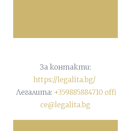
За контакти:
https://legalita.bg/
Легалита:
+359885884710
offi
ce@legalita.bg