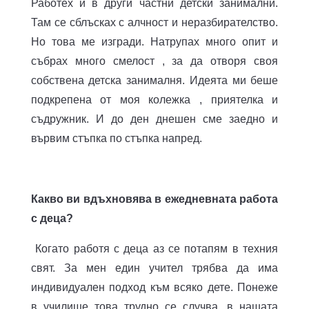
Работех и в други частни детски занимални.
Там се сблъсках с алчност и неразбирателство.
Но това ме изгради. Натрупах много опит и
събрах много смелост , за да отворя своя
собствена детска занималня. Идеята ми беше
подкрепена от моя колежка , приятелка и
съдружник. И до ден днешен сме заедно и
вървим стъпка по стъпка напред.
Какво ви вдъхновява в ежедневната работа
с деца?
Когато работя с деца аз се потапям в техния
свят. За мен един учител трябва да има
индивидуален подход към всяко дете. Понеже
в училище това трудно се случва, в нашата