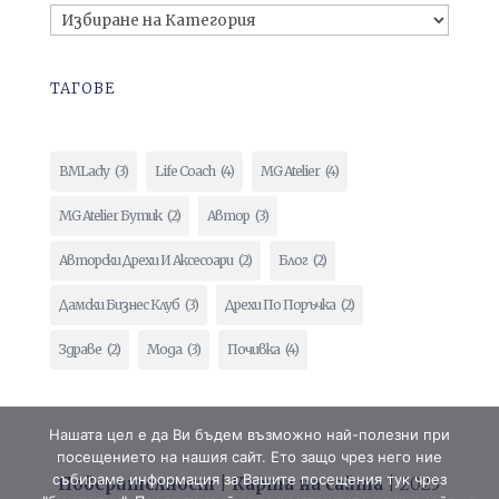
ТАГОВЕ
BMLady
(3)
Life Coach
(4)
MG Atelier
(4)
MG Atelier Бутик
(2)
Автор
(3)
Авторски Дрехи И Аксесоари
(2)
Блог
(2)
Дамски Бизнес Клуб
(3)
Дрехи По Поръчка
(2)
Здраве
(2)
Мода
(3)
Почивка
(4)
Нашата цел е да Ви бъдем възможно най-полезни при
посещението на нашия сайт. Ето защо чрез него ние
събираме информация за Вашите посещения тук чрез
Поверителност
|
Карта на сайта
| 2025