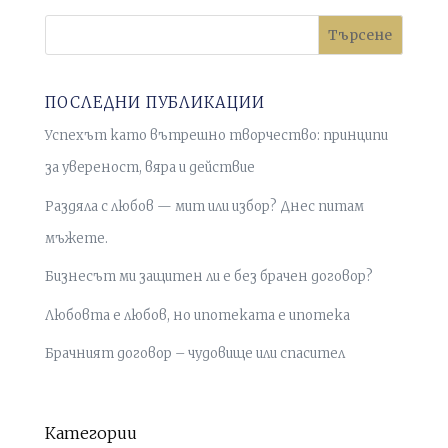
Търсене
ПОСЛЕДНИ ПУБЛИКАЦИИ
Успехът като вътрешно творчество: принципи
за увереност, вяра и действие
Раздяла с любов — мит или избор? Днес питам
мъжете.
Бизнесът ми защитен ли е без брачен договор?
Любовта е любов, но ипотеката е ипотека
Брачният договор – чудовище или спасител
Категории