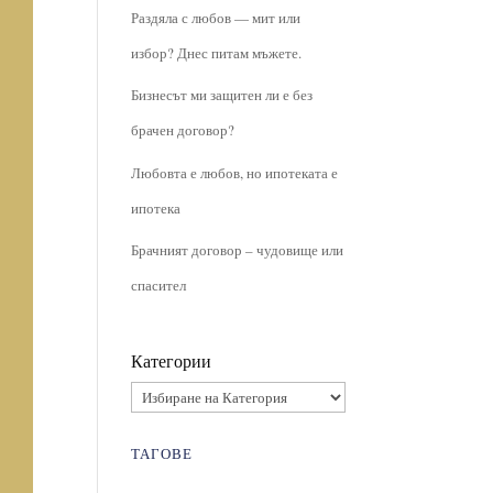
Раздяла с любов — мит или
избор? Днес питам мъжете.
Бизнесът ми защитен ли е без
брачен договор?
Любовта е любов, но ипотеката е
ипотека
Брачният договор – чудовище или
спасител
Категории
ТАГОВЕ