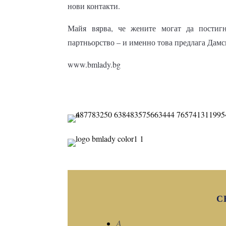
нови контакти.
Майя вярва, че жените могат да постигн
партньорство – и именно това предлага Дамс
www.bmlady.bg
С
A