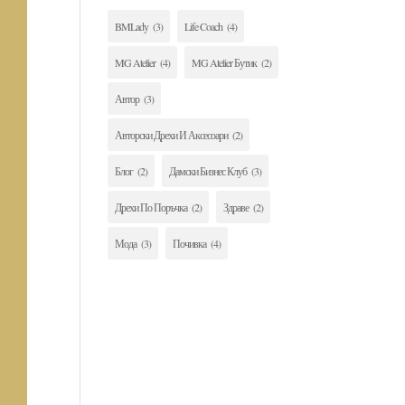
BMLady
(3)
Life Coach
(4)
MG Atelier
(4)
MG Atelier Бутик
(2)
Автор
(3)
Авторски Дрехи И Аксесоари
(2)
Блог
(2)
Дамски Бизнес Клуб
(3)
Дрехи По Поръчка
(2)
Здраве
(2)
Мода
(3)
Почивка
(4)