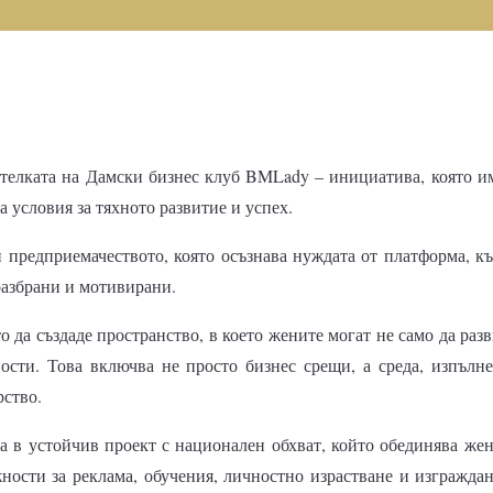
телката на Дамски бизнес клуб BMLady – инициатива, която им
а условия за тяхното развитие и успех.
и предприемачеството, която осъзнава нуждата от платформа, к
разбрани и мотивирани.
о да създаде пространство, в което жените могат не само да раз
ности. Това включва не просто бизнес срещи, а среда, изпълне
рство.
 в устойчив проект с национален обхват, който обединява жен
ности за реклама, обучения, личностно израстване и изграждан