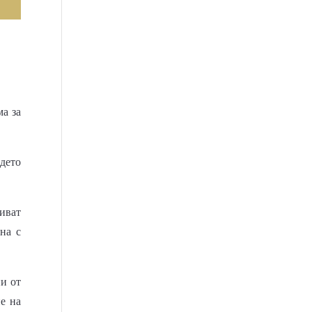
а за
ъдето
виват
на с
и от
е на