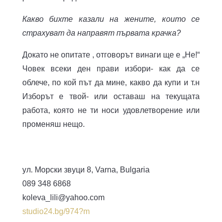
Какво бихте казали на жените, които се
страхуват да направят първата крачка?
Докато не опитате , отговорът винаги ще е „Не!“
Човек всеки ден прави избори- как да се
облече, по кой път да мине, какво да купи и т.н
Изборът е твой- или оставаш на текущата
работа, която не ти носи удовлетворение или
променяш нещо.
ул. Морски звуци 8, Varna, Bulgaria
089 348 6868
koleva_lili@yahoo.com
studio24.bg/974?m