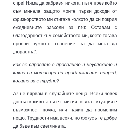
спре! Няма да забравя никога, пътя през който
съм минала, защото моите първи доходи от
фризьорството ми стигаха колкото да си покрия
ежедневните разходи за път. Оставам с
благодарност към семейството ми, което тогава
прояви нужното търпение, за да мога да
„порастна“.
Как се справяте с провалите и неуспехите и
какво ви мотивира да продължавате напред,
когато ви е трудно?
Аз не вярвам в случайните неща. Всеки човек
дошъл в живота ни е с мисия, всяка ситуация е
възможност, поука, или начин да променим
нещо. Трудности има всеки, но фокусът е добре
да бъде към светлината.