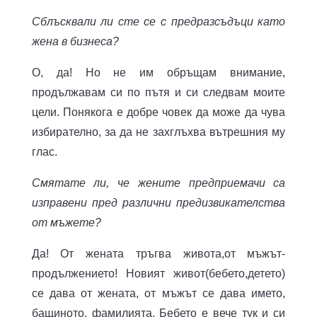
Сблъсквали ли сте се с предразсъдъци като
жена в бизнеса?
О, да! Но не им обръщам внимание,
продължавам си по пътя и си следвам моите
цели. Понякога е добре човек да може да чува
избирателно, за да не захглъхвa вътрешния му
глас.
Смятате ли, че жените предприемачи са
изправени пред различни предизвикателства
от мъжете?
Да! От жената тръгва живота,от мъжът-
продължението! Новият живот(бебето,детето)
се дава от жената, от мъжът се дава името,
бащиното, фамилията. Бебето е вече тук и си