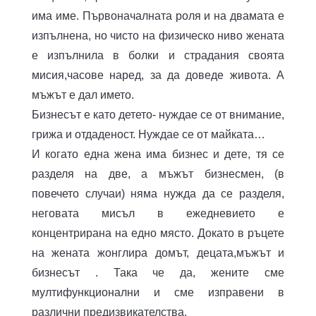
има име. Първоначалната роля и на двамата е
изпълнена, но чисто на физическо ниво жената
е изпълнила в болки и страдания своята
мисия,часове наред, за да доведе живота. А
мъжът е дал името.
Бизнесът е като детето- нуждае се от внимание,
грижа и отдаденост. Нуждае се от майката…
И когато една жена има бизнес и дете, тя се
разделя на две, а мъжът бизнесмен, (в
повечето случаи) няма нужда да се разделя,
неговата мисъл в ежедневието е
концентрирана на едно място. Докато в ръцете
на жената жонглира домът, децата,мъжът и
бизнесът . Така че да, жените сме
мултифункционални и сме изправени в
различни предизвикателства.