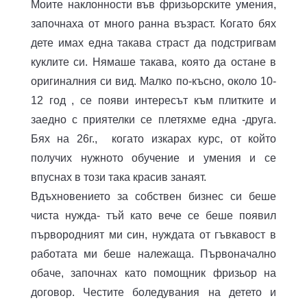
Моите наклонности във фризьорските умения,
започнаха от много ранна възраст. Когато бях
дете имах една такава страст да подстригвам
куклите си. Нямаше такава, която да остане в
оригиналния си вид. Малко по-късно, около 10-
12 год , се появи интересът към плитките и
заедно с приятелки се плетяхме една -друга.
Бях на 26г., когато изкарах курс, от който
получих нужното обучение и умения и се
впуснах в този така красив занаят.
Вдъхновението за собствен бизнес си беше
чиста нужда- тъй като вече се беше появил
първородният ми син, нуждата от гъвкавост в
работата ми беше належаща. Първоначално
обаче, започнах като помощник фризьор на
договор. Честите боледувания на детето и