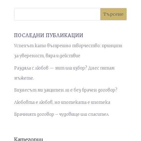
Търсене
ПОСЛЕДНИ ПУБЛИКАЦИИ
Успехът като вътрешно творчество: принципи
за увереност, вяра и действие
Раздяла с любов — мит или избор? Днес питам
мъжете.
Бизнесът ми защитен ли е без брачен договор?
Любовта е любов, но ипотеката е ипотека
Брачният договор – чудовище или спасител
Категории