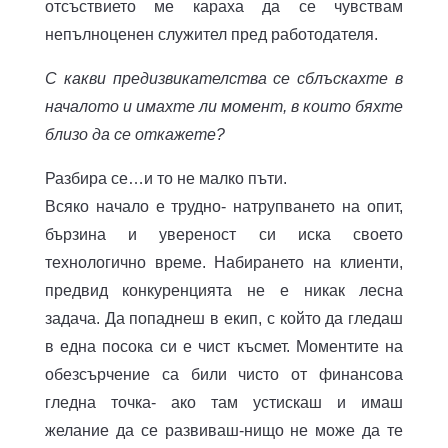
отсъствието ме караха да се чувствам
непълноценен служител пред работодателя.
С какви предизвикателства се сблъскахте в
началото и имахте ли момент, в които бяхте
близо да се откажете?
Разбира се…и то не малко пъти.
Всяко начало е трудно- натрупването на опит,
бързина и увереност си иска своето
технологично време. Набирането на клиенти,
предвид конкуренцията не е никак лесна
задача. Да попаднеш в екип, с който да гледаш
в една посока си е чист късмет. Моментите на
обезсърчение са били чисто от финансова
гледна точка- ако там устискаш и имаш
желание да се развиваш-нищо не може да те