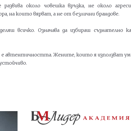
 развива около човешка връзка, не около агрес
а, на които вярват, а не от безлични брандове.
деляш всичко. Означава да избираш съзнателно к
г е автентичността. Жените, които я използват ум
-устойчиво.