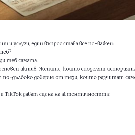
ини и услуги, един въпрос става все по-важен:
теб?
ади теб самата.
а основен актив. Жените, които споделят историята
т по-дълбоко доверие от тези, които разчитат сам
 и TikTok дават сцена на автентичността: