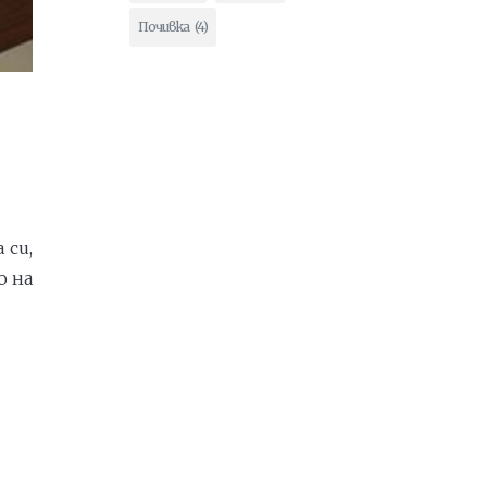
Почивка
(4)
 си,
о на