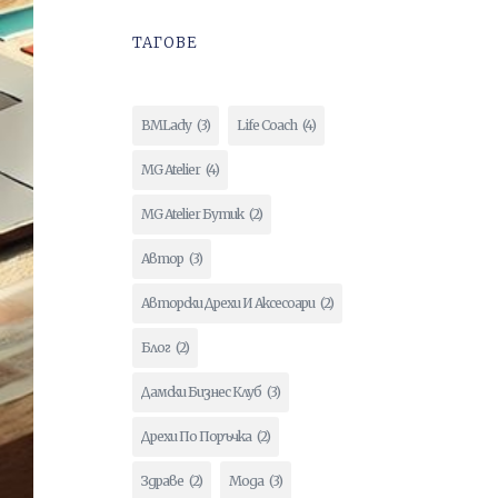
ТАГОВЕ
BMLady
(3)
Life Coach
(4)
MG Atelier
(4)
MG Atelier Бутик
(2)
Автор
(3)
Авторски Дрехи И Аксесоари
(2)
Блог
(2)
Дамски Бизнес Клуб
(3)
Дрехи По Поръчка
(2)
Здраве
(2)
Мода
(3)