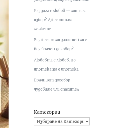
Раздяла с любов — мит или
избор? Днес питам
мъжете.
Бизнесът ми защитен ли е
без брачен договор?
Любовта е любов, но
ипотеката е ипотека
Брачният договор –
чудовище или спасител
Категории