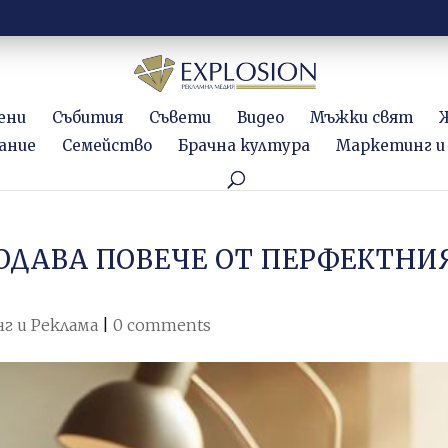
ени
Събития
Съвети
Видео
Мъжки свят
ание
Семейство
Брачна култура
Маркетинг и
ОДАВА ПОВЕЧЕ ОТ ПЕРФЕКТНИ
г и Реклама
|
0 comments