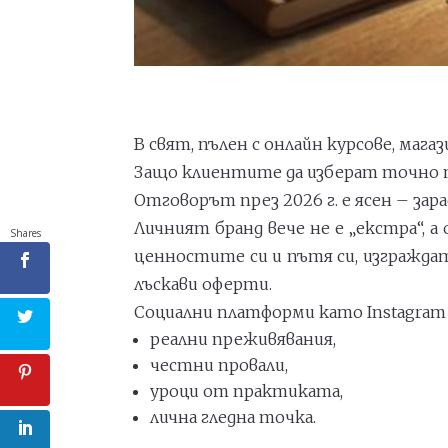
В свят, пълен с онлайн курсове, магаз
Защо клиентите да изберат точно 
Отговорът през 2026 г. е ясен – зар
Личният бранд вече не е „екстра“, 
Shares
ценностите си и пътя си, изгражда
лъскави оферти.
Социални платформи като Instagram
реални преживявания,
честни провали,
уроци от практиката,
лична гледна точка.