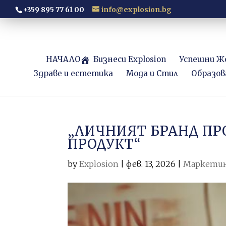
+359 895 77 61 00
info@explosion.bg
НАЧАЛО
Бизнеси Explosion
Успешни Ж
Здраве и естетика
Мода и Стил
Образов
„ЛИЧНИЯТ БРАНД ПР
ПРОДУКТ“
by
Explosion
|
фев. 13, 2026
|
Маркетин