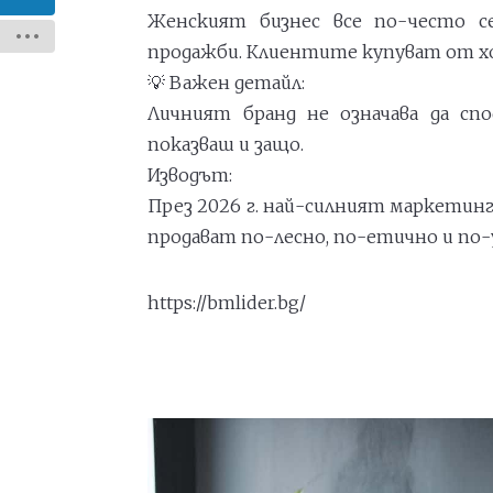
Женският бизнес все по-често се
продажби. Клиентите купуват от хор
💡 Важен детайл:
Личният бранд не означава да спо
показваш и защо.
Изводът:
През 2026 г. най-силният маркетин
продават по-лесно, по-етично и по
https://bmlider.bg/