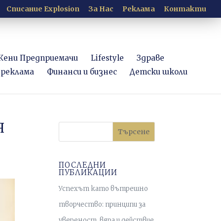
Списание Explosion
За Нас
Рекламa
Контакти
Жени Предприемачи
Lifestyle
Здраве
 реклама
Финанси и бизнес
Детски школи
Я
Търсене
ПОСЛЕДНИ
ПУБЛИКАЦИИ
Успехът като вътрешно
творчество: принципи за
увереност, вяра и действие