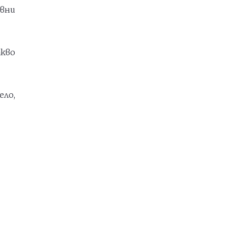
ивни
акво
ело,