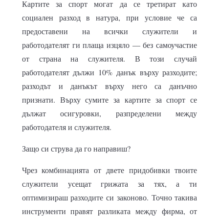
Картите за спорт могат да се третират като
социален разход в натура, при условие че са
предоставени на всички служители и
работодателят ги плаща изцяло — без самоучастие
от страна на служителя. В този случай
работодателят дължи 10% данък върху разходите;
разходът и данъкът върху него са данъчно
признати. Върху сумите за картите за спорт се
дължат осигуровки, разпределени между
работодателя и служителя.
Защо си струва да го направиш?
Чрез комбинацията от двете придобивки твоите
служители усещат грижата за тях, а ти
оптимизираш разходите си законово. Точно такива
инструменти правят разликата между фирма, от