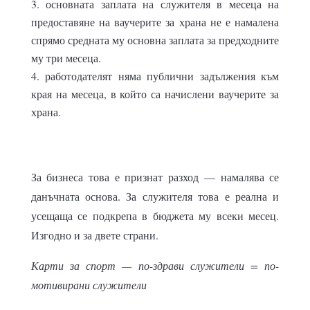
основната заплата на служителя в месеца на
предоставяне на ваучерите за храна не е намалена
спрямо средната му основна заплата за предходните
му три месеца.
работодателят няма публични задължения към
края на месеца, в който са начислени ваучерите за
храна.
За бизнеса това е признат разход — намалява се
данъчната основа. За служителя това е реална и
усещаща се подкрепа в бюджета му всеки месец.
Изгодно и за двете страни.
Карти за спорт — по-здрави служители = по-
мотивирани служители