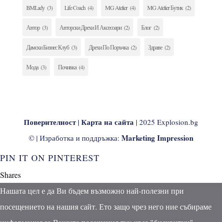
BMLady
(3)
Life Coach
(4)
MG Atelier
(4)
MG Atelier Бутик
(2)
Автор
(3)
Авторски Дрехи И Аксесоари
(2)
Блог
(2)
Дамски Бизнес Клуб
(3)
Дрехи По Поръчка
(2)
Здраве
(2)
Мода
(3)
Почивка
(4)
Поверителност
Карта на сайта
|
| 2025 Explosion.bg
Marketing Impression
© | Изработка и поддръжка:
PIN IT ON PINTEREST
Shares
Нашата цел е да Ви бъдем възможно най-полезни при
посещението на нашия сайт. Ето защо чрез него ние събираме