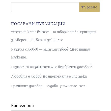
Търсене
ПОСЛЕДНИ ПУБЛИКАЦИИ
Успехът като вътрешно творчество: принципи
за увереност, вяра и действие
Раздяла с любов — мит или избор? Днес питам
мъжете.
Бизнесът ми защитен ли е без брачен договор?
Любовта е любов, но ипотеката е ипотека
Брачният договор – чудовище или спасител
Категории