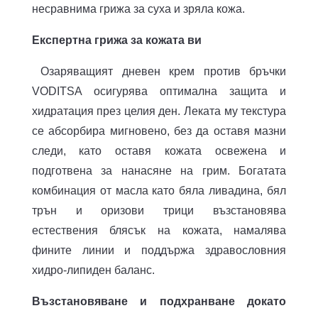
несравнима грижа за суха и зряла кожа.
Експертна грижа за кожата ви
Озаряващият дневен крем против бръчки
VODITSA осигурява оптимална защита и
хидратация през целия ден. Леката му текстура
се абсорбира мигновено, без да оставя мазни
следи, като оставя кожата освежена и
подготвена за нанасяне на грим. Богатата
комбинация от масла като бяла ливадина, бял
трън и оризови трици възстановява
естествения блясък на кожата, намалява
фините линии и поддържа здравословния
хидро-липиден баланс.
Възстановяване и подхранване докато