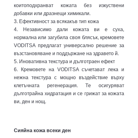
коитоподхранват кожата без изкуствени
добавки или дразнещи химикали.
Ефективност за всякакъв тип кожа
Независимо дали кожата ви е суха,
нормална или загубила своя блясък, кремовете
VODITSA предлагат универсално решение за
възстановяване и поддържане на здравето й.
Иновативна текстура и дълготраен ефект
Кремовете на VODITSA съчетават лека и
нежна текстура с мощно въздействие върху
клетъчната регенерация. Те осигуряват
дълготрайна хидратация и се грижат за кожата
ви, ден и нощ.
Сияйна кожа всеки ден