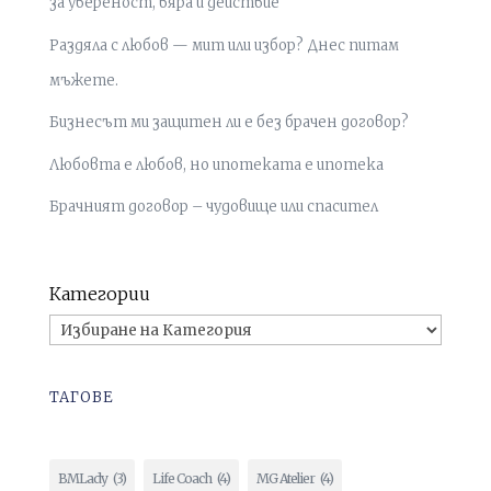
за увереност, вяра и действие
Раздяла с любов — мит или избор? Днес питам
мъжете.
Бизнесът ми защитен ли е без брачен договор?
Любовта е любов, но ипотеката е ипотека
Брачният договор – чудовище или спасител
Категории
ТАГОВЕ
BMLady
(3)
Life Coach
(4)
MG Atelier
(4)