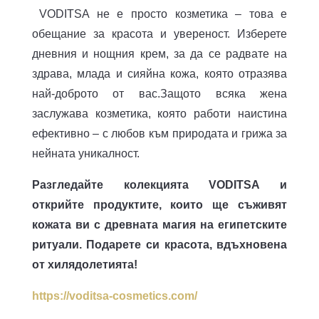
VODITSA не е просто козметика – това е
обещание за красота и увереност. Изберете
дневния и нощния крем, за да се радвате на
здрава, млада и сияйна кожа, която отразява
най-доброто от вас.Защото всяка жена
заслужава козметика, която работи наистина
ефективно – с любов към природата и грижа за
нейната уникалност.
Разгледайте колекцията VODITSA и
открийте продуктите, които ще съживят
кожата ви с древната магия на египетските
ритуали. Подарете си красота, вдъхновена
от хилядолетията!
https://voditsa-cosmetics.com/