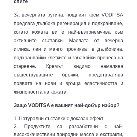
спите
За вечерната рутина, нощният крем VODITSA
предлага дълбока регенерация и подхранване,
когато кожата ви е най-възприемчива към
активните съставки. Маслата от вечерна
иглика, лен и манго проникват в дълбочина,
подхранвайки клетките и забавяйки процеса на
стареене. Кремът видимо намалява
съществуващите бръчки, предотвратява
появата на нови и връща еластичността и
жизнеността на кожата.
Защо VODITSA е вашият най-добър избор?
Натурални съставки с доказан ефект
Продуктите са разработени с най-
висококачествени природни масла и екстракти,