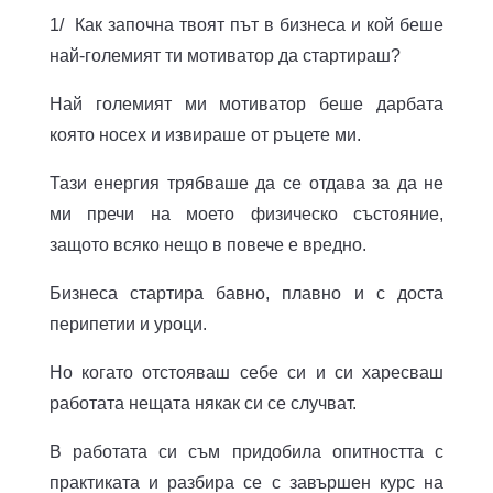
1/ Как започна твоят път в бизнеса и кой беше
най-големият ти мотиватор да стартираш?
Най големият ми мотиватор беше дарбата
която носех и извираше от ръцете ми.
Тази енергия трябваше да се отдава за да не
ми пречи на моето физическо състояние,
защото всяко нещо в повече е вредно.
Бизнеса стартира бавно, плавно и с доста
перипетии и уроци.
Но когато отстояваш себе си и си харесваш
работата нещата някак си се случват.
В работата си съм придобила опитността с
практиката и разбира се с завършен курс на