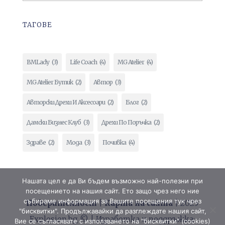
ТАГОВЕ
BMLady
(3)
Life Coach
(4)
MG Atelier
(4)
MG Atelier Бутик
(2)
Автор
(3)
Авторски Дрехи И Аксесоари
(2)
Блог
(2)
Дамски Бизнес Клуб
(3)
Дрехи По Поръчка
(2)
Здраве
(2)
Мода
(3)
Почивка
(4)
Нашата цел е да Ви бъдем възможно най-полезни при
посещението на нашия сайт. Ето защо чрез него ние
събираме информация за Вашите посещения тук чрез
Поверителност
|
Карта на сайта
| 2025
"бисквитки". Продължавайки да разглеждате нашия сайт,
Explosion.bg © | Изработка и поддръжка:
Вие се съгласявате с използването на "бисквитки" (cookies)