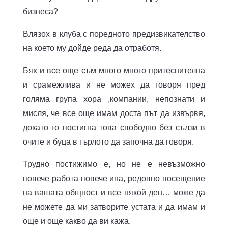
бизнеса?
Влязох в клуба с поредното предизвикателство
на което му дойде реда да отработя.
Бях и все още съм много много притеснителна
и срамежлива и не можех да говоря пред
голяма група хора ,компании, непознати и
мисля, че все още имам доста път да извървя,
докато го постигна това свободно без сълзи в
очите и буца в гърлото да започна да говоря.
Трудно постижимо е, но не е невъзможно
повече работа повече ина, редовно посещение
на вашата общност и все някой ден… може да
не можете да ми затворите устата и да имам и
още и още какво да ви кажа.