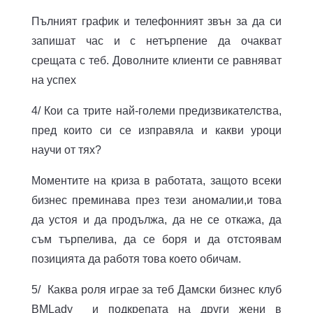
Пълният график и телефонният звън за да си
запишат час и с нетърпение да очакват
срещата с теб. Доволните клиенти се равняват
на успех
4/ Кои са трите най-големи предизвикателства,
пред които си се изправяла и какви уроци
научи от тях?
Моментите на криза в работата, защото всеки
бизнес преминава през тези аномалии,и това
да устоя и да продължа, да не се откажа, да
съм търпелива, да се боря и да отстоявам
позицията да работя това което обичам.
5/ Каква роля играе за теб Дамски бизнес клуб
BMLady и подкрепата на други жени в