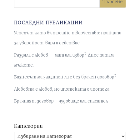
Търсене
ПОСЛЕДНИ ПУБЛИКАЦИИ
Успехът като вътрешно творчество: принципи
за увереност, вяра и действие
Раздяла с любов — мит или избор? Днес питам
мъжете.
Бизнесът ми защитен ли е без брачен договор?
Любовта е любов, но ипотеката е ипотека
Брачният договор – чудовище или спасител
Категории