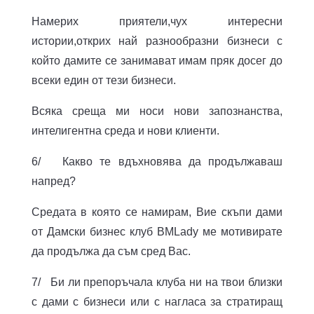
Намерих приятели,чух интересни
истории,открих най разнообразни бизнеси с
който дамите се занимават имам пряк досег до
всеки един от тези бизнеси.
Всяка среща ми носи нови запознанства,
интелигентна среда и нови клиенти.
6/ Какво те вдъхновява да продължаваш
напред?
Средата в която се намирам, Вие скъпи дами
от Дамски бизнес клуб BMLady ме мотивирате
да продължа да съм сред Вас.
7/ Би ли препоръчала клуба ни на твои близки
с дами с бизнеси или с нагласа за стратиращ