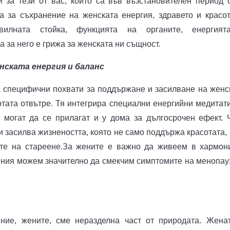
и за тези от вас, които са във възстановителен период 
 за съхранение на женската енергия, здравето и красот
илната стойка, функцията на органите, енергия
 за него е грижа за женската ни същност.
нската енергия и баланс
 специфични похвати за поддържане и засилване на женс
сотата отвътре. Тя интегрира специални енергийни медитат
о могат да се прилагат и у дома за дългосрочен ефект. 
 засилва жизнеността, която не само поддържа красотата, 
те на стареене.За жените е важно да живеем в хармон
ения можем значително да смекчим симптомите на менопау
ние, жените, сме неразделна част от природата. Жена