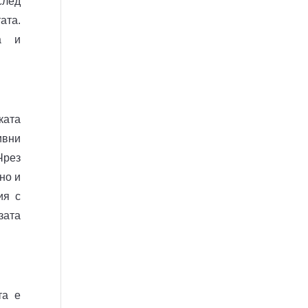
след
ата.
та и
ката
ивни
Чрез
но и
ия с
зата
та е