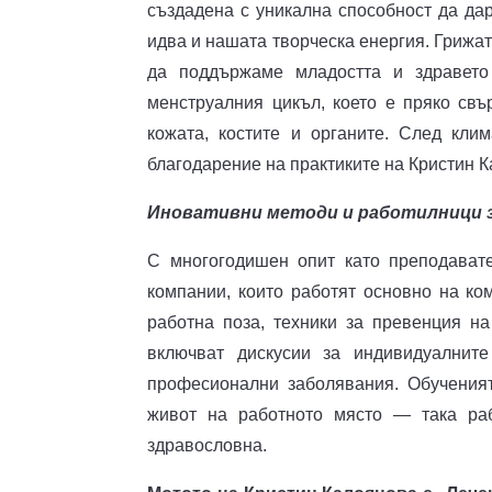
създадена с уникална способност да дар
идва и нашата творческа енергия. Грижат
да поддържаме младостта и здравето
менструалния цикъл, което е пряко свъ
кожата, костите и органите. След кли
благодарение на практиките на Кристин 
Иновативни методи и работилници з
С многогодишен опит като преподават
компании, които работят основно на ко
работна поза, техники за превенция на
включват дискусии за индивидуалнит
професионални заболявания. Обученият
живот на работното място — така раб
здравословна.