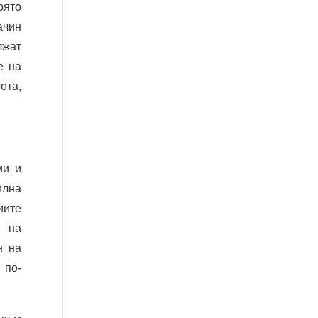
оято
ачин
лжат
е на
ота,
ми и
илна
иите
е на
н на
 по-