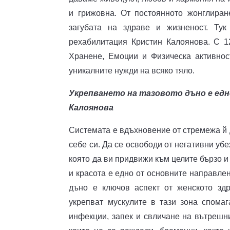
и грижовна. От постоянното жонглиране
загубата на здраве и жизненост. Ту
рехабилитация Кристин Калоянова. С 1
Хранене, Емоции и Физическа активнос
уникалните нужди на всяко тяло.
Укрепването на тазовото дъно е ед
Калоянова
Системата е вдъхновение от стремежа й 
себе си. Да се освободи от негативни убе
която да ви придвижи към целите бързо и
и красота е едно от основните направле
дъно е ключов аспект от женското здр
укрепват мускулите в тази зона спома
инфекции, запек и свличане на вътрешни