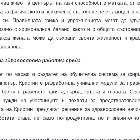
ява живот, а центърът на тази способност е матката, от к
а за физическото и психическо състояние не е самоцел, а н
 си. Правилната грижа и упражненията могат да удъ
рзано с хормоналния баланс, както и с общото състояни
макса жената може да съхрани своята жизненост и крас
Калоянова.
а здравословна работна среда
ел по масаж и създател на обучителна система за фир
мпютър, Кристин е разработила уникални модули за прав
 болки в раменете, шията, гърба, кръста и главата. Сес
е нужди на участниците и похвати за предотвратяван
а на Кристин предлагат решения за здравословен начи
отата става не само по-продуктивна, но и значително