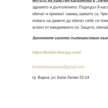
Мотото на Кристин Калоянова е „Лече
здравето и дълголетието. Подходът й нас
обичат и приемат такива, каквито са. Чр
помага на дамите да обичат себе си пов
аспект от ежедневието си. Защото, обичай
Започнете своето пътешествие към 
https://kristin-therapy.com/
Kristinkaloyanova@gmail.com
гр. Варна, ул. Бели Лилии 22-24