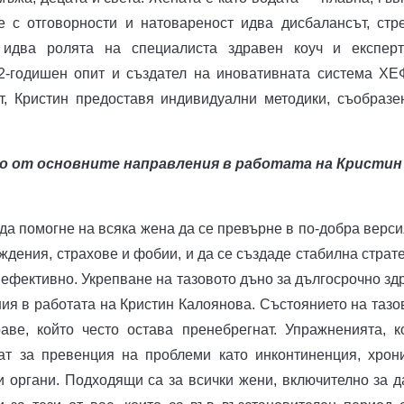
 с отговорности и натовареност идва дисбалансът, стре
к идва ролята на специалиста здравен коуч и експер
2-годишен опит и създател на иновативната система Х
т, Кристин предоставя индивидуални методики, съобразе
но от основните направления в работата на Кристин
да помогне на всяка жена да се превърне в по-добра верси
ждения, страхове и фобии, и да се създаде стабилна страте
 ефективно. Укрепване на тазовото дъно за дългосрочно зд
ния в работата на Кристин Калоянова. Състоянието на тазо
аве, който често остава пренебрегнат. Упражненията, к
гат за превенция на проблеми като инконтиненция, хрон
 органи. Подходящи са за всички жени, включително за д