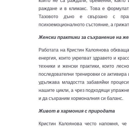
които не са раждали, бременни, както 
раждане и в климакс. Това е формулата
Тазовото дъно е свързано с прав
психоемоционалното състояние, а грижата
Женски практики за съхранение на же
Работата на Кристин Калоянова обхваща
енергия, които укрепват здравето и кра
техники и женски практики, които лесн
последователни тренировки се активира и
удължава младостта забавяйки процеси
нашите цикли, а чрез подходящи упражн
и да съхраним хормоналния си баланс.
Живот в хармония с природата
Кристин Калоянова често напомня, че 