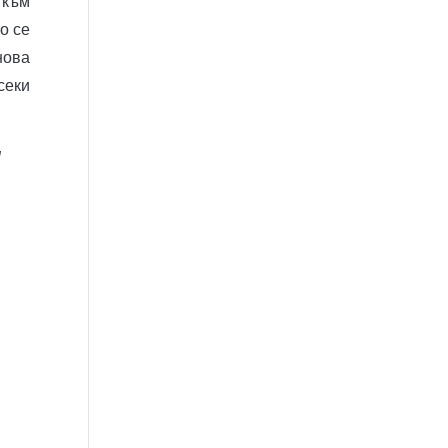
 към
о се
нова
секи
!