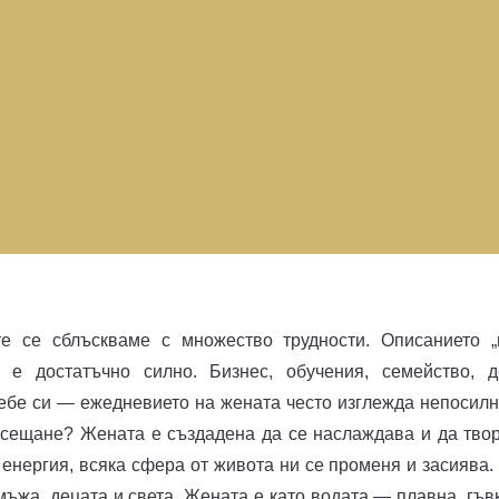
е се сблъскваме с множество трудности. Описанието „
е достатъчно силно. Бизнес, обучения, семейство, д
себе си — ежедневието на жената често изглежда непосилн
усещане? Жената е създадена да се наслаждава и да твор
 енергия, всяка сфера от живота ни се променя и засиява.
мъжа, децата и света. Жената е като водата — плавна, гъв