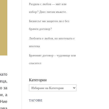
Раздяла с любов — мит или
избор? Днес питам мъжете.
Бизнесът ми защитен ли е без
брачен договор?
Любовта е любов, но ипотеката е
ипотека
Брачният договор – чудовище или
спасител
като
Категории
еца,
о за
и, а
ТАГОВЕ
 Ние
кава