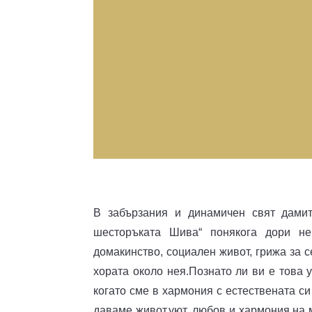
В забързания и динамичен свят дамит
шесторъката Шива“ понякога дори не 
домакинство, социален живот, грижа за 
хората около нея.Познато ли ви е това 
когато сме в хармония с естествената си
даваме живот,уют, любов и хармония на 