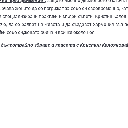
ние чрез движение“,
защото именно движението е ключът
ърчава жените да се погрижат за себе си своевременно, кат
ез специализирани практики и мъдри съвети, Кристин Калоя
ече, да се радват на живота и да създават хармония във в
ки себе си,жената обича и всички около нея.
дълготрайно здраве и красота с Кристин Калоянова