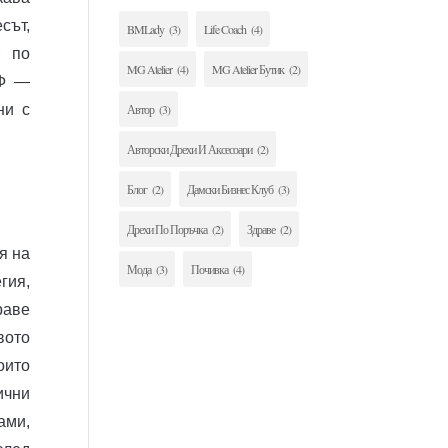
сът,
BMLady
(3)
Life Coach
(4)
т по
MG Atelier
(4)
MG Atelier Бутик
(2)
ЕФ —
Автор
(3)
ни с
Авторски Дрехи И Аксесоари
(2)
Блог
(2)
Дамски Бизнес Клуб
(3)
Дрехи По Поръчка
(2)
Здраве
(2)
я на
Мода
(3)
Почивка
(4)
гия,
раве
вото
оито
ични
ами,