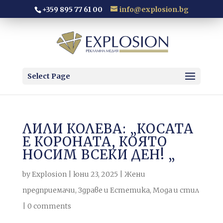
+359 895 77 61 00
info@explosion.bg
Select Page
ЛИЛИ КОЛЕВА: „КОСАТА
Е КОРОНАТА, КОЯТО
НОСИМ ВСЕКИ ДЕН! „
by
Explosion
|
юни 23, 2025
|
Жени
предприемачи
,
Здраве и Естетика
,
Мода и стил
|
0 comments