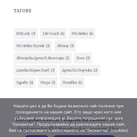
ТАГОВЕ
BMLady
(3)
Life Coach
(4)
MG Atelier
(4)
MG Atelier Бутик
(2)
Автор
(3)
Авторски Дрехи И Аксесоари
(2)
Блог
(2)
Дамски Бизнес Клуб
(3)
Дрехи По Поръчка
(2)
Здраве
(2)
Мода
(3)
Почивка
(4)
Нашата цел е да Ви бъдем възможно най-полезни при
посещението на нашия сайт. Ето защо чрез него ние
събираме информация за Вашите посещения тук чрез
Поверителност
|
Карта на сайта
| 2025
"бисквитки". Продължавайки да разглеждате нашия сайт,
Explosion.bg © | Изработка и поддръжка:
Вие се съгласявате с използването на "бисквитки" (cookies)