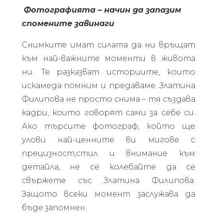
Фотографията – начин да запазим
спомените завинаги
Снимките имат силата да ни връщат
към най-важните моменти в живота
ни. Те разказват историите, които
искамеда помним и предаваме. Златина
Филипова не просто снима – тя създава
кадри, които говорят сами за себе си.
Ако търсите фотограф, който ще
улови най-ценните ви мигове с
прецизност,стил и внимание към
детайла, не се колебайте да се
свържете със Златина Филипова.
Защото всеки момент заслужава да
бъде запомнен.