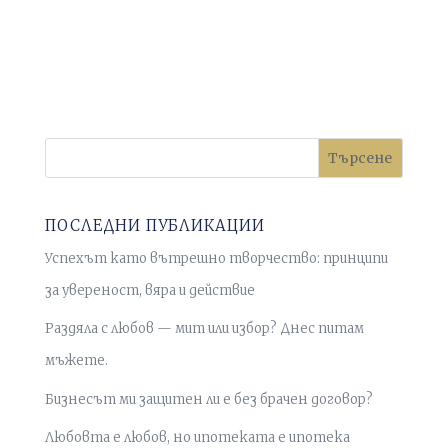
Търсене
ПОСЛЕДНИ ПУБЛИКАЦИИ
Успехът като вътрешно творчество: принципи
за увереност, вяра и действие
Раздяла с любов — мит или избор? Днес питам
мъжете.
Бизнесът ми защитен ли е без брачен договор?
Любовта е любов, но ипотеката е ипотека