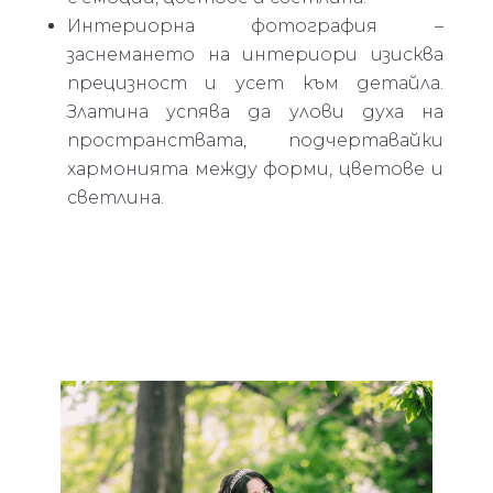
Интериорна фотография –
заснемането на интериори изисква
прецизност и усет към детайла.
Златина успява да улови духа на
пространствата, подчертавайки
хармонията между форми, цветове и
светлина.