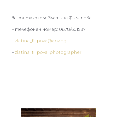
За контакт със Златина Филипова:
– телефонен номер: 0878/601587
–
zlatina_filipova@abv.bg
–
zlatina_filipova_photographer