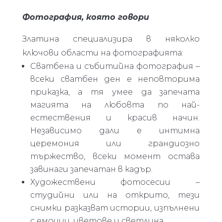
Фот
о
графия, която говори
Златина специализира в няколко
ключови области на фотографията:
Сватбена и събитийна фотография –
всеки сватбен ден е неповторима
приказка, а тя умее да запечата
магията на любовта по най-
естествения и красив начин.
Независимо дали е интимна
церемония или грандиозно
тържество, всеки момент остава
завинаги запечатан в кадър.
Художествени фотосесии –
студийни или на открито, тези
снимки разказват истории, изпълнени
с емоции, цветове и светлина.