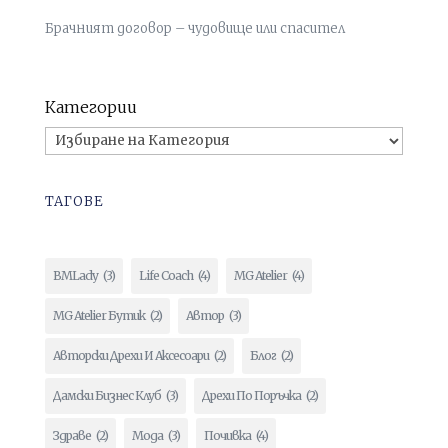
Брачният договор – чудовище или спасител
Категории
ТАГОВЕ
BMLady
(3)
Life Coach
(4)
MG Atelier
(4)
MG Atelier Бутик
(2)
Автор
(3)
Авторски Дрехи И Аксесоари
(2)
Блог
(2)
Дамски Бизнес Клуб
(3)
Дрехи По Поръчка
(2)
Здраве
(2)
Мода
(3)
Почивка
(4)