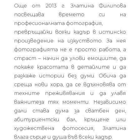
Още от 2013 г. Златина Филипова
посвещава времето си на
професионалната фотография,
превръщайки всеки кадър в истинско
произведение на изкуството. За нея
фотографията не е просто работа, а
страст – начин да улови емоциите, да
покаже красотата в детайлите и да
разкаже истории без думи. Обича да
среща нови хора, да се вдъхновява от
техните преживявания и да улавя
важнитеза тях моменти. Независимо
дали става дума за сватбен ден,
абитуриентски бал, кръщене или
художествена фотосесия, Златина
влага сърце и душа във всеки кадър.