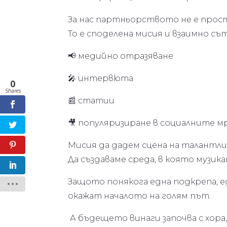
За нас партньорството не е прост
То е споделена мисия и взаимно с
📢 медийно отразяване
🎤 интервюта
0
Shares
📰 статии
🎥 популяризиране в социалните 
Мисия да дадем сцена на талантли
Да създаваме среда, в която музик
Защото понякога една подкрепа, е
окажат началото на голям път.
А бъдещето винаги започва с хора