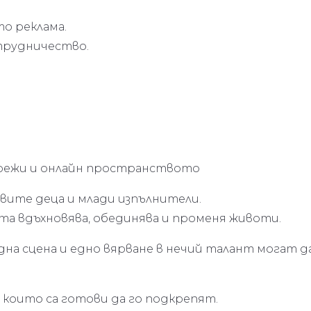
о реклама.
ътрудничество.
мрежи и онлайн пространството
вите деца и млади изпълнители.
ата вдъхновява, обединява и променя животи.
дна сцена и едно вярване в нечий талант могат да
, които са готови да го подкрепят.