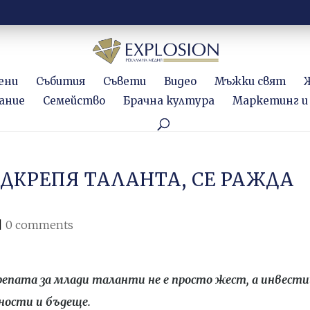
ени
Събития
Съвети
Видео
Мъжки свят
ание
Семейство
Брачна култура
Маркетинг и
ОДКРЕПЯ ТАЛАНТА, СЕ РАЖДА
|
0 comments
крепата за млади таланти не е просто жест, а инвест
нности и бъдеще.