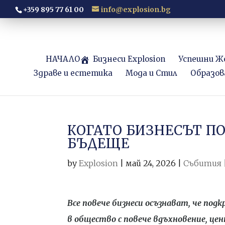
+359 895 77 61 00
info@explosion.bg
НАЧАЛО
Бизнеси Explosion
Успешни Ж
Здраве и естетика
Мода и Стил
Образов
КОГАТО БИЗНЕСЪТ П
БЪДЕЩЕ
by
Explosion
|
май 24, 2026
|
Събития
Все повече бизнеси осъзнават, че под
в общество с повече вдъхновение, це