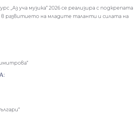
рс „Аз уча музика“ 2026 се реализира с подкрепата
 в развитието на младите таланти и силата на
Димитрова“
А:
ългари“