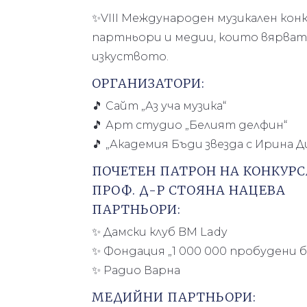
✨VIII Международен музикален конку
партньори и медии, които вярват
изкуството.
ОРГАНИЗАТОРИ:
🎵 Сайт „Аз уча музика“
🎵 Арт студио „Белият делфин“
🎵 „Академия Бъди звезда с Ирина 
ПОЧЕТЕН ПАТРОН НА КОНКУРС
ПРОФ. Д-Р СТОЯНА НАЦЕВА
ПАРТНЬОРИ:
✨ Дамски клуб BM Lady
✨ Фондация „1 000 000 пробудени б
✨ Радио Варна
МЕДИЙНИ ПАРТНЬОРИ: