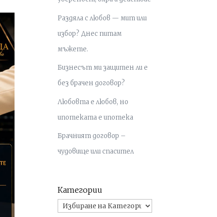
Раздяла с любов — мит или
избор? Днес питам
мъжете.
Бизнесът ми защитен ли е
без брачен договор?
Любовта е любов, но
ипотеката е ипотека
Брачният договор –
чудовище или спасител
Категории