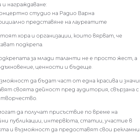
 и награждаване:
в Концертно студио на Радио Варна
и официално представяне на лауреатите
стоят хора и организации, които вярват, че
жават подкрепа.
подкрепата за млади таланти не е просто жест, а
вдъхновение, ценности и бъдеще.
зможност да бъдат част от една красива и значи
авят своята дейност пред аудитория, свързана с
и творчество.
могат да получат присъствие по време на
ни публикации, интервюта, статии, участие в
кта и възможност да предоставят свои рекламни