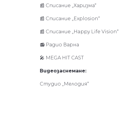
📰 Списание „Харизма“
📰 Списание „Explosion“
📰 Списание „Happy Life Vision“
📻 Радио Варна
🎤 MEGA HIT CAST
Видеозаснемане:
Студио „Мелодия“