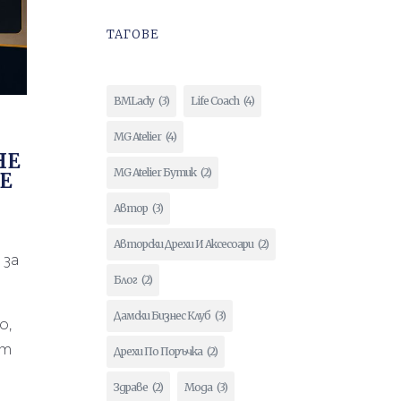
ТАГОВЕ
BMLady
(3)
Life Coach
(4)
MG Atelier
(4)
НЕ
MG Atelier Бутик
(2)
ДЕ
Автор
(3)
Авторски Дрехи И Аксесоари
(2)
 за
Блог
(2)
Дамски Бизнес Клуб
(3)
о,
ат
Дрехи По Поръчка
(2)
Здраве
(2)
Мода
(3)