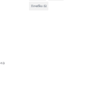
Почивка
(4)
ма