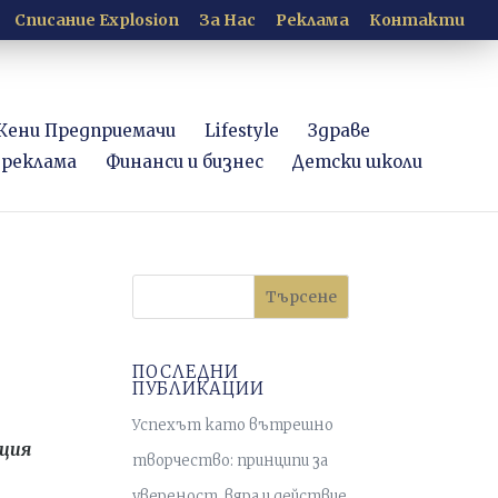
Списание Explosion
За Нас
Рекламa
Контакти
Жени Предприемачи
Lifestyle
Здраве
 реклама
Финанси и бизнес
Детски школи
Търсене
ПОСЛЕДНИ
ПУБЛИКАЦИИ
Успехът като вътрешно
иция
творчество: принципи за
увереност, вяра и действие