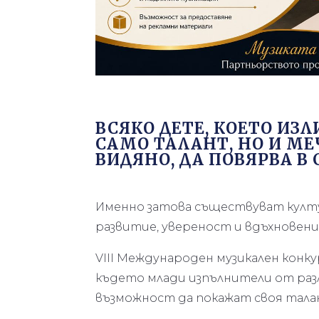
ВСЯКО ДЕТЕ, КОЕТО ИЗЛ
САМО ТАЛАНТ, НО И МЕ
ВИДЯНО, ДА ПОВЯРВА В 
Именно затова съществуват култ
развитие, увереност и вдъхновени
VIII Международен музикален конкур
където млади изпълнители от раз
възможност да покажат своя тала