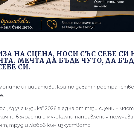
ИЗА НА СЦЕНА, НОСИ СЪС СЕБЕ СИ 
ЧТА. МЕЧТА ДА БЪДЕ ЧУТО, ДА БЪ
СЕБЕ СИ.
урните инициативи, които дават пространство
е.
с „Аз уча музика“ 2026 е една от тези сцени – мяст
лични възрасти и музикални направления получав
нт, труд и любов към изкуството.