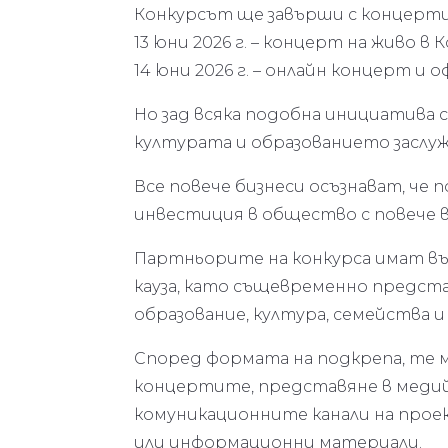
Конкурсът ще завърши с концерти
13 юни 2026 г. – концерт на живо 
14 юни 2026 г. – онлайн концерт 
Но зад всяка подобна инициатива 
културата и образованието заслу
Все повече бизнеси осъзнават, че 
инвестиция в общество с повече 
Партньорите на конкурса имат въ
кауза, като същевременно предст
образование, култура, семейства 
Според формата на подкрепа, те 
концертите, представяне в медий
комуникационните канали на прое
или информационни материали.