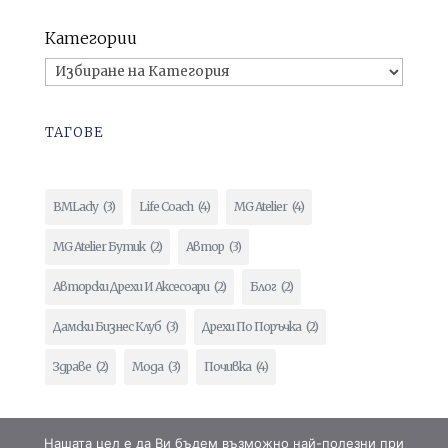
Категории
ТАГОВЕ
BMLady
(3)
Life Coach
(4)
MG Atelier
(4)
MG Atelier Бутик
(2)
Автор
(3)
Авторски Дрехи И Аксесоари
(2)
Блог
(2)
Дамски Бизнес Клуб
(3)
Дрехи По Поръчка
(2)
Здраве
(2)
Мода
(3)
Почивка
(4)
Нашата цел е да Ви бъдем възможно най-полезни при