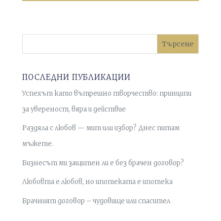
Търсене
ПОСЛЕДНИ ПУБЛИКАЦИИ
Успехът като вътрешно творчество: принципи
за увереност, вяра и действие
Раздяла с любов — мит или избор? Днес питам
мъжете.
Бизнесът ми защитен ли е без брачен договор?
Любовта е любов, но ипотеката е ипотека
Брачният договор – чудовище или спасител