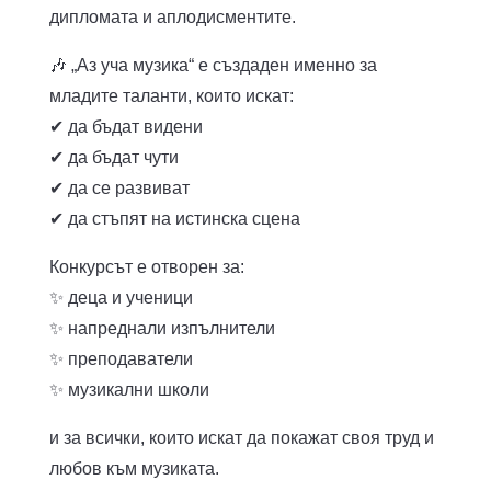
дипломата и аплодисментите.
🎶 „Аз уча музика“ е създаден именно за
младите таланти, които искат:
✔ да бъдат видени
✔ да бъдат чути
✔ да се развиват
✔ да стъпят на истинска сцена
Конкурсът е отворен за:
✨ деца и ученици
✨ напреднали изпълнители
✨ преподаватели
✨ музикални школи
и за всички, които искат да покажат своя труд и
любов към музиката.