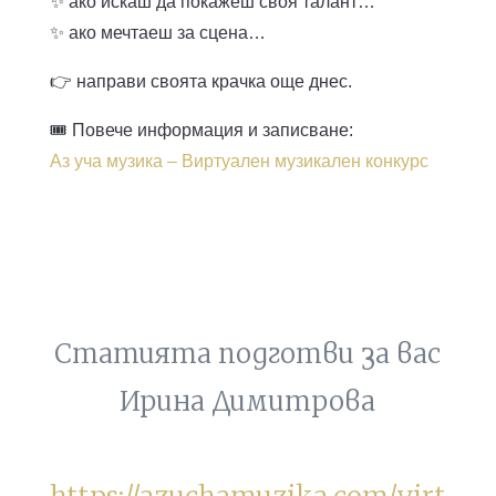
✨ ако искаш да покажеш своя талант…
✨ ако мечтаеш за сцена…
👉 направи своята крачка още днес.
🎟 Повече информация и записване:
Аз уча музика – Виртуален музикален конкурс
Статията подготви за вас
Ирина Димитрова