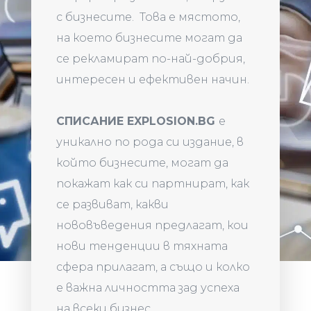
с бизнесите. Това е мястото,
на което бизнесите могат да
се рекламират по-най-добрия,
интересен и ефективен начин.
СПИСАНИЕ EXPLOSION.BG
е
уникално по рода си издание, в
който бизнесите, могат да
покажат как си партнират, как
се развиват, какви
нововъведения предлагат, кои
нови тенденции в тяхната
сфера прилагат, а също и колко
е важна личността зад успеха
на всеки бизнес.