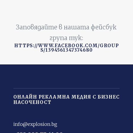
Заповядайте в нашата фейсбук
група тук:
HTTPS://WWW.FACEBOOK.COM/GROUP
S/1394561347374680
ОНЛАЙН РЕКЛАМНА МЕДИЯ С БИЗНЕС
НАСОЧЕНОСТ
info@explosion.bg