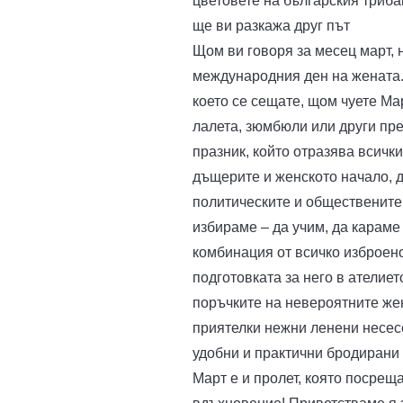
цветовете на българския трибаг
ще ви разкажа друг път
Щом ви говоря за месец март, 
международния ден на жената. 
което се сещате, щом чуете Ма
лалета, зюмбюли или други пре
празник, който отразява всички
дъщерите и женското начало, 
политическите и обществените
избираме – да учим, да караме 
комбинация от всичко изброено
подготовката за него в ателиет
поръчките на невероятните жен
приятелки нежни ленени несесе
удобни и практични бродирани
Март е и пролет, която посрещ