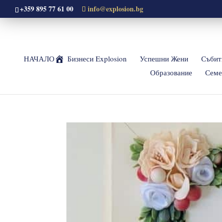
+359 895 77 61 00
info@explosion.bg
НАЧАЛО
Бизнеси Explosion
Успешни Жени
Събит
Образование
Семе