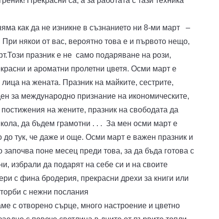
реник! Прекрасни са, а за работата с тази техника
няма как да не изникне в съзнанието ни 8-ми март –
При някои от вас, вероятно това е и първото нещо,
рт.Този празник е не само подаряване на рози,
красни и ароматни пролетни цветя. Осми март е
 лица на жената. Празник на майките, сестрите,
ден за международно признание на икономическите,
 постижения на жените, празник на свободата да
кола, да бъдем грамотни . . . За мен осми март е
 до тук, че даже и още. Осми март е важен празник и
о започва поне месец преди това, за да бъда готова с
и, избрали да подарят на себе си и на своите
ри с фина бродерия, прекрасни дрехи за книги или
 торби с нежни послания
аме с отворено сърце, много настроение и цветно