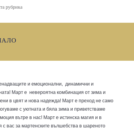
та рубрика
ЧАЛО
ненадващите и емоционални, динамични и
ната! Март е невероятна комбинация от зима и
чени в цвят и нова надежда! Март е преход не само
богуваме с уютната и бяла зима и приветстваме
емоция вътре в нас! Март е истинска магия и в
 с вас за мартенските вълшебства в шареното