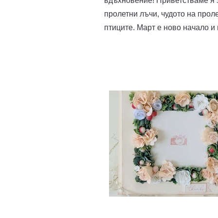
вдъхновение! Приветстваме я з
пролетни лъчи, чудото на прол
птиците. Март е ново начало и