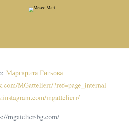
р:
Маргарита Гигьова
k.com/MGattelierr/?ref=page_internal
w.instagram.com/mgattelierr/
s://mgatelier-bg.com/