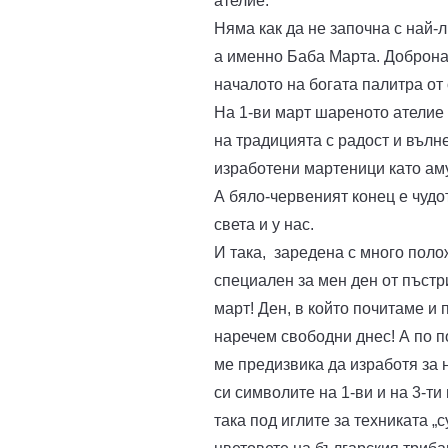
ателие.
Няма как да не започна с най-л
а именно Баба Марта. Добронам
началото на богата палитра от
На 1-ви март шареното ателие 
на традицията с радост и вълн
изработени мартеници като аму
А бяло-червеният конец е чудот
света и у нас.
И така, заредена с много пол
специален за мен ден от пъстр
март! Ден, в който почитаме и 
наречем свободни днес! А по по
ме предизвика да изработя за 
си символите на 1-ви и на 3-т
така под иглите за техниката „