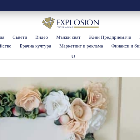
ия
Съвети
Видео
Мъжки свят
Жени Предприемачи
йство
Брачна култура
Маркетинг и реклама
Финанси и би