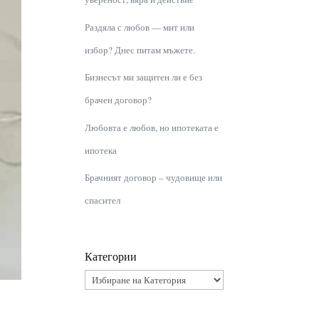
Раздяла с любов — мит или
избор? Днес питам мъжете.
Бизнесът ми защитен ли е без
брачен договор?
Любовта е любов, но ипотеката е
ипотека
Брачният договор – чудовище или
спасител
Категории