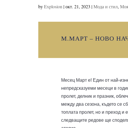
by
Explosion
|
окт. 21, 2023
|
Мода и стил
,
Моя
М.МАРТ – НОВО НА
Месец Март е! Един от най-из
непредсказуеми месеци в годи
пролет, делник и празник, обле
между два сезона, където се с
топлата пролет, но и преход и 
следващите редове ще споделя