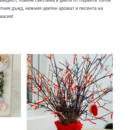
аедно с повече светлина в дните от първите топли
етния дъжд, нежния цветен аромат и песента на
 магия!