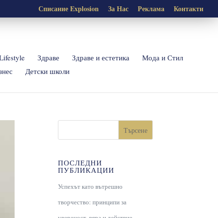
Списание Explosion
За Нас
Рекламa
Контакти
Lifestyle
Здраве
Здраве и естетика
Мода и Стил
знес
Детски школи
Търсене
ПОСЛЕДНИ
ПУБЛИКАЦИИ
Успехът като вътрешно
творчество: принципи за
увереност, вяра и действие