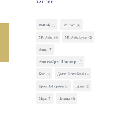
ТАГОВЕ
BMLady
(3)
Life Coach
(4)
MG Atelier
(4)
MG Atelier Бутик
(2)
Автор
(3)
Авторски Дрехи И Аксесоари
(2)
Блог
(2)
Дамски Бизнес Клуб
(3)
Дрехи По Поръчка
(2)
Здраве
(2)
Мода
(3)
Почивка
(4)