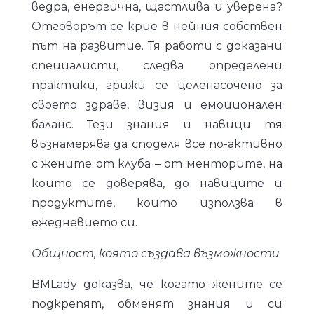
ведра, енергична, щастлива и уверена?
Отговорът се крие в нейния собствен
път на развитие. Тя работи с доказани
специалисти, следва определени
практики, грижи се целенасочено за
своето здраве, визия и емоционален
баланс. Тези знания и навици тя
възнамерява да споделя все по-активно
с жените от клуба – от менторите, на
които се доверява, до навиците и
продуктите, които използва в
ежедневието си.
Общност, която създава възможности
BMLady доказва, че когато жените се
подкрепят, обменят знания и си