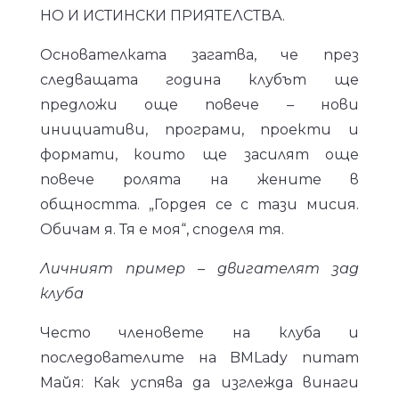
НО И ИСТИНСКИ ПРИЯТЕЛСТВА.
Основателката загатва, че през
следващата година клубът ще
предложи още повече – нови
инициативи, програми, проекти и
формати, които ще засилят още
повече ролята на жените в
общността. „Гордея се с тази мисия.
Обичам я. Тя е моя“, споделя тя.
Личният пример – двигателят зад
клуба
Често членовете на клуба и
последователите на BMLady питат
Майя: Как успява да изглежда винаги