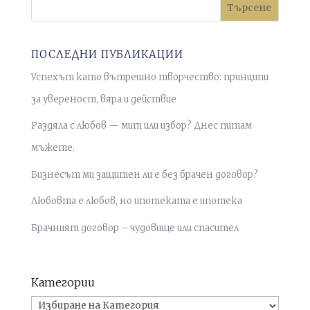
Търсене
ПОСЛЕДНИ ПУБЛИКАЦИИ
Успехът като вътрешно творчество: принципи
за увереност, вяра и действие
Раздяла с любов — мит или избор? Днес питам
мъжете.
Бизнесът ми защитен ли е без брачен договор?
Любовта е любов, но ипотеката е ипотека
Брачният договор – чудовище или спасител
Категории