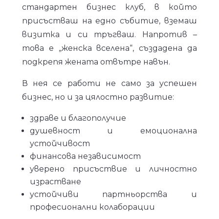
стандартен бизнес клуб, в който
присъстваш на едно събитие, вземаш
визитка и си тръгваш. Напротив –
това е „женска вселена“, създадена да
подкрепя жената отвътре навън.
В нея се работи не само за успешен
бизнес, но и за цялостно развитие:
здраве и благополучие
душевност и емоционална
устойчивост
финансова независимост
уверено присъствие и личностно
израстване
устойчиви партньорства и
професионални колаборации