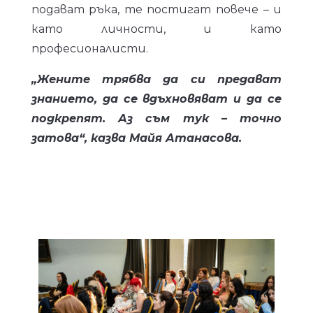
подават ръка, те постигат повече – и
като личности, и като
професионалисти.
„Жените трябва да си предават
знанието, да се вдъхновяват и да се
подкрепят. Аз съм тук – точно
затова“, казва Майя Атанасова.